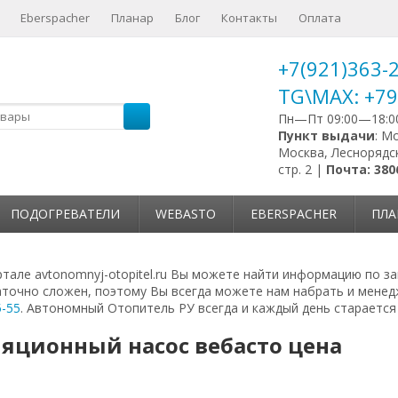
Eberspacher
Планар
Блог
Контакты
Оплата
+7(921)363-
TG\MAX: +7
Пн—Пт 09:00—18:0
Пункт выдачи
: М
Москва, Леснорядск
стр. 2 |
Почта: 380
ПОДОГРЕВАТЕЛИ
WEBASTO
EBERSPACHER
ПЛА
тале avtonomnyj-otopitel.ru Вы можете найти информацию по за
точно сложен, поэтому Вы всегда можете нам набрать и мене
5-55
. Автономный Отопитель РУ всегда и каждый день старается 
яционный насос вебасто цена
: