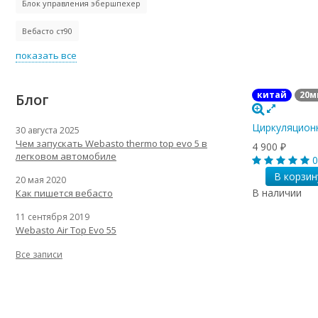
Блок управления эбершпехер
Вебасто ст90
показать все
китай
20м
Блог
Циркуляционн
30 августа 2025
Чем запускать Webasto thermo top evo 5 в
4 900
₽
легковом автомобиле
0
В корзин
20 мая 2020
В наличии
Как пишется вебасто
11 сентября 2019
Webasto Air Top Evo 55
Все записи