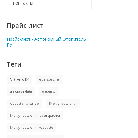
Контакты
Прайс-лист
Прайс-лист - Автономный Отопитель
РУ
Теги
Airtronic D4
eberspacher
srs crash data
webasto
webasto на катер
Блок управления
Блок управления eberspacher
Блок управления webasto