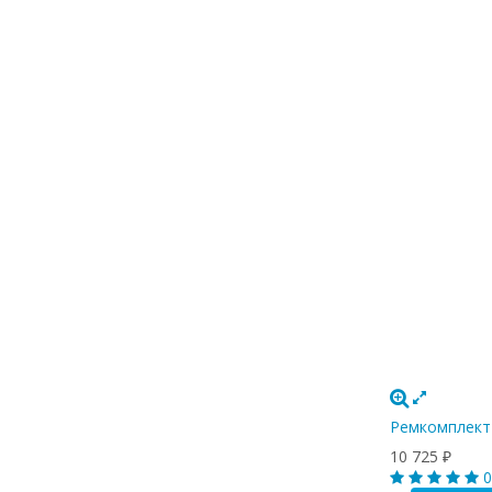
Ремкомплект 
10 725
₽
0