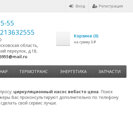
Вход
Регистрация
25-55
9213632555
Корзина (
0
)
0
на сумму
0
₽
осковская область,
ий переулок, д.18,
6955@mail.ru
НАР
ТЕРМОТРАНС
ЭНЕРГЕТИКА
ЗАПЧАСТИ
просу:
циркуляционный насос вебасто цена
. Поиск
джеры Вас проконсультируют дополнительно по телефону
сделать свой сервис лучше.