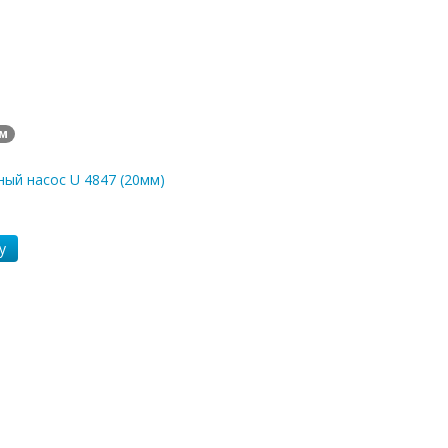
м
ый насос U 4847 (20мм)
у