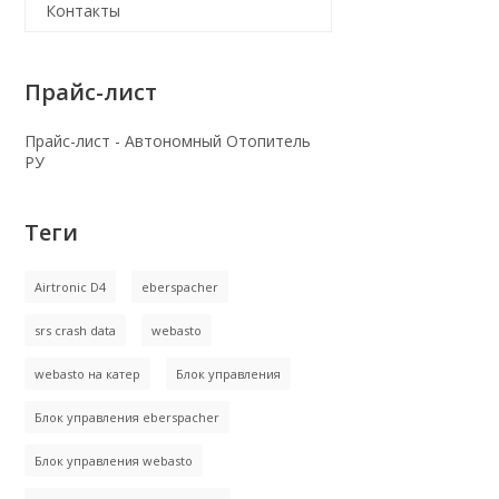
Контакты
Прайс-лист
Прайс-лист - Автономный Отопитель
РУ
Теги
Airtronic D4
eberspacher
srs crash data
webasto
webasto на катер
Блок управления
Блок управления eberspacher
Блок управления webasto