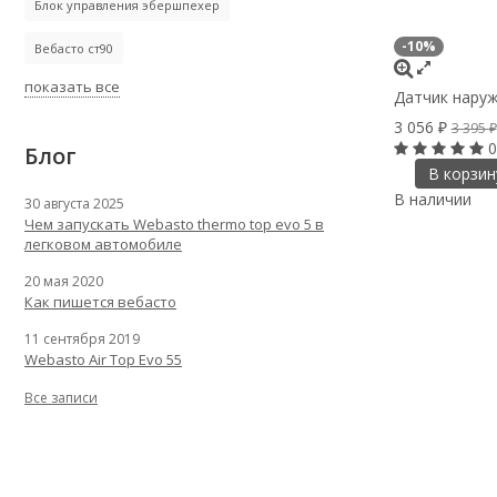
Блок управления эбершпехер
-10%
Вебасто ст90
показать все
Датчик наруж
3 056
₽
3 395
₽
0
Блог
В корзин
В наличии
30 августа 2025
Чем запускать Webasto thermo top evo 5 в
легковом автомобиле
20 мая 2020
Как пишется вебасто
11 сентября 2019
Webasto Air Top Evo 55
Все записи