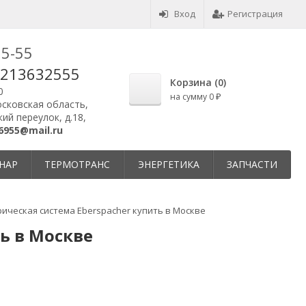
Вход
Регистрация
25-55
9213632555
Корзина (
0
)
0
на сумму
0
₽
осковская область,
ий переулок, д.18,
6955@mail.ru
НАР
ТЕРМОТРАНС
ЭНЕРГЕТИКА
ЗАПЧАСТИ
ическая система Eberspacher купить в Москве
ь в Москве