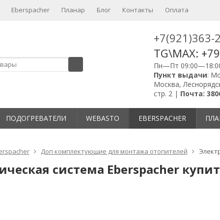
Eberspacher
Планар
Блог
Контакты
Оплата
+7(921)363-
TG\MAX: +7
Пн—Пт 09:00—18:0
Пункт выдачи
: М
Москва, Леснорядск
стр. 2 |
Почта: 380
ПОДОГРЕВАТЕЛИ
WEBASTO
EBERSPACHER
ПЛА
erspacher
Доп комплектующие для монтажа отопителей
Электр
ическая система Eberspacher купит