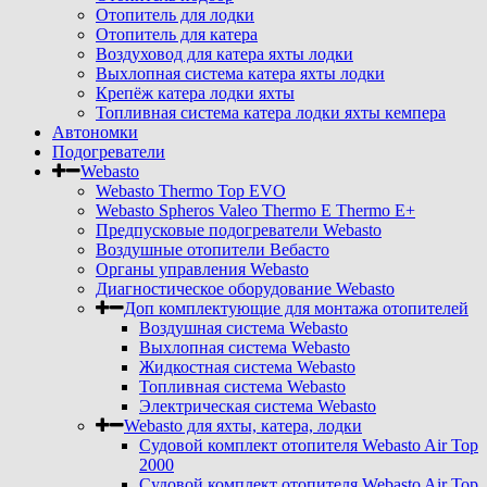
Отопитель для лодки
Отопитель для катера
Воздуховод для катера яхты лодки
Выхлопная система катера яхты лодки
Крепёж катера лодки яхты
Топливная система катера лодки яхты кемпера
Автономки
Подогреватели
Webasto
Webasto Thermo Top EVO
Webasto Spheros Valeo Thermo E Thermo E+
Предпусковые подогреватели Webasto
Воздушные отопители Вебасто
Органы управления Webasto
Диагностическое оборудование Webasto
Доп комплектующие для монтажа отопителей
Воздушная система Webasto
Выхлопная система Webasto
Жидкостная система Webasto
Топливная система Webasto
Электрическая система Webasto
Webasto для яхты, катера, лодки
Судовой комплект отопителя Webasto Air Top
2000
Судовой комплект отопителя Webasto Air Top