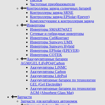
Частотные преобразователи
Контроллеры заряда солнечных батарей
Контроллеры заряда SRNE
Контроллеры заряда EPSolar (Epever)
Комплектующие к контроллерам заряда
Инверторы
Инверторы SMARTWATT
Сетевые и гибридные инверторы
Инверторы СибКонтакт
Инверторы Sunways UMX
Инверторы Sunways Hybrid
Инверторы EPSolar (EPEVER)
Инверторы COTEK
Аккумуляторные батареи
AGM/GEL/LiFePO4/Carbon
Аккумуляторы LiNMC
Аккумуляторы Carbon
Аккумуляторы LifePo4
Аккумуляторные батареи по технологии
GEL (Gel Electrolite)
Аккумуляторные батареи по технологии
AGM (Absorbent Glass Mat)
Запчасти
Запчасти для китайских автономок