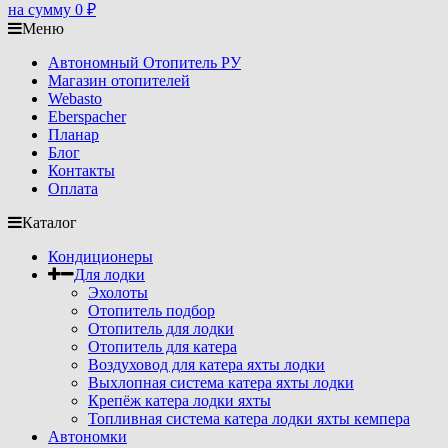
на сумму
0
₽
Меню
Автономный Отопитель РУ
Магазин отопителей
Webasto
Eberspacher
Планар
Блог
Контакты
Оплата
Каталог
Кондиционеры
Для лодки
Эхолоты
Отопитель подбор
Отопитель для лодки
Отопитель для катера
Воздуховод для катера яхты лодки
Выхлопная система катера яхты лодки
Крепёж катера лодки яхты
Топливная система катера лодки яхты кемпера
Автономки