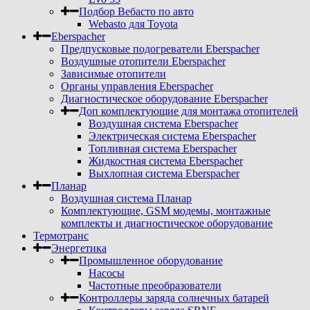
Подбор Вебасто по авто
Webasto для Toyota
Eberspacher
Предпусковые подогреватели Eberspacher
Воздушные отопители Eberspacher
Зависимые отопители
Органы управления Eberspacher
Диагностическое оборудование Eberspacher
Доп комплектующие для монтажа отопителей
Воздушная система Eberspacher
Электрическая система Eberspacher
Топливная система Eberspacher
Жидкостная система Eberspacher
Выхлопная система Eberspacher
Планар
Воздушная система Планар
Комплектующие, GSM модемы, монтажные
комплекты и диагностическое оборудование
Термотранс
Энергетика
Промышленное оборудование
Насосы
Частотные преобразователи
Контроллеры заряда солнечных батарей