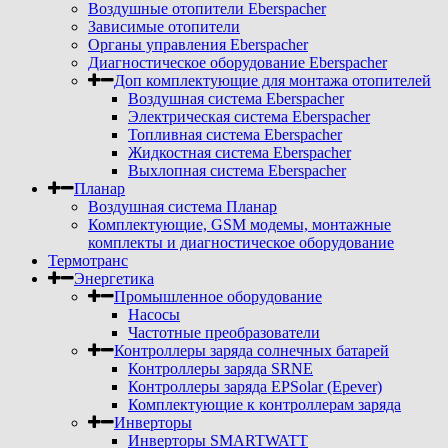
Воздушные отопители Eberspacher
Зависимые отопители
Органы управления Eberspacher
Диагностическое оборудование Eberspacher
Доп комплектующие для монтажа отопителей
Воздушная система Eberspacher
Электрическая система Eberspacher
Топливная система Eberspacher
Жидкостная система Eberspacher
Выхлопная система Eberspacher
Планар
Воздушная система Планар
Комплектующие, GSM модемы, монтажные
комплекты и диагностическое оборудование
Термотранс
Энергетика
Промышленное оборудование
Насосы
Частотные преобразователи
Контроллеры заряда солнечных батарей
Контроллеры заряда SRNE
Контроллеры заряда EPSolar (Epever)
Комплектующие к контроллерам заряда
Инверторы
Инверторы SMARTWATT