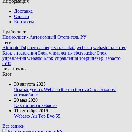
Информация
Доставка
Оплата
Контакты
Прайс-лист
Прайс-лист - Автономный Отопитель РУ
Теги
Airtronic D4
eberspacher
srs crash data
webasto
webasto на катер
Блок управления
Блок управления eberspacher
Блок
управления webasto
Блок управления эбершпехер
Вебасто
ст90
показать все
Блог
30 августа 2025
Чем запускать Webasto thermo top evo 5 в легковом
автомобиле
20 мая 2020
Как пишется вебасто
11 сентября 2019
Webasto Air Top Evo 55
Все записи