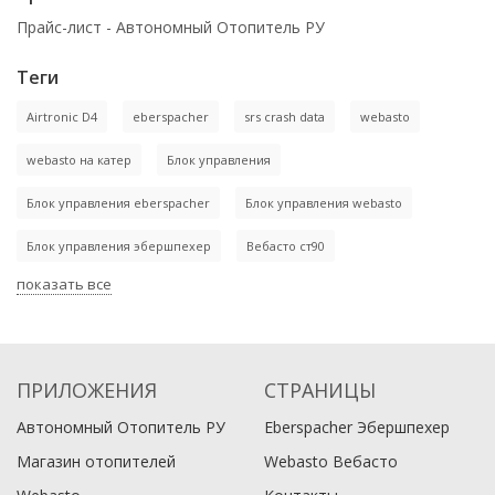
Прайс-лист - Автономный Отопитель РУ
Теги
Airtronic D4
eberspacher
srs crash data
webasto
webasto на катер
Блок управления
Блок управления eberspacher
Блок управления webasto
Блок управления эбершпехер
Вебасто ст90
показать все
ПРИЛОЖЕНИЯ
СТРАНИЦЫ
Автономный Отопитель РУ
Eberspacher Эбершпехер
Магазин отопителей
Webasto Вебасто