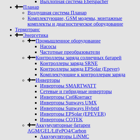
Выхлопная система Eberspacher
Планар
Воздушная система Планар
Комплектующие, GSM модемы, монтажные
комплекты и диагностическое оборудование
Термотранс
Энергетика
Промышленное оборудование
Насосы
Частотные преобразователи
Контроллеры заряда солнечных батарей
Контроллеры заряда SRNE
Контроллеры заряда EPSolar (Epever)
Комплектующие к контроллерам заряда
Инверторы
Инверторы SMARTWATT
Сетевые и гибридные инверторы
Инверторы СибКонтакт
Инверторы Sunways UMX
Инверторы Sunways Hybrid
Инверторы EPSolar (EPEVER)
Инверторы COTEK
Аккумуляторные батареи
AGM/GEL/LiFePO4/Carbon
Аккумуляторы LiNMC