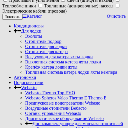
Прокладки и уплотнения
Свечи (штифты накала)
Теплообменники
Топливные (дозировочные) насосы
Электрические кабели (провода)
Каталог
Очистить
Кондиционеры
Для лодки
Эхолоты
Отопитель подбор
Отопитель для лодки
Отопитель для катера
Воздуховод для катера яхты лодки
Выхлопная система катера яхты лодки
Крепёж катера лодки яхты
Топливная система катера лодки яхты кемпера
Автономки
Подогреватели
Webasto
Webasto Thermo Top EVO
Webasto Spheros Valeo Thermo E Thermo E+
Предпусковые подогреватели Webasto
Воздушные отопители Вебасто
Органы управления Webasto
Диагностическое оборудование Webasto
Доп комплектующие для монтажа отопителей