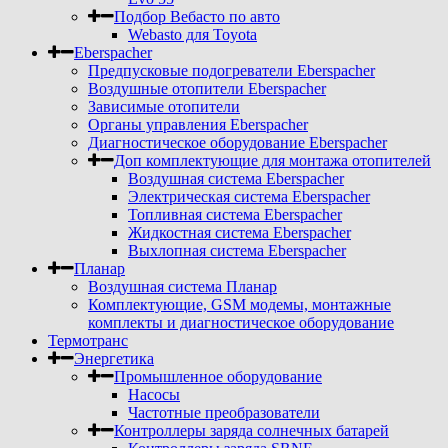
Подбор Вебасто по авто
Webasto для Toyota
Eberspacher
Предпусковые подогреватели Eberspacher
Воздушные отопители Eberspacher
Зависимые отопители
Органы управления Eberspacher
Диагностическое оборудование Eberspacher
Доп комплектующие для монтажа отопителей
Воздушная система Eberspacher
Электрическая система Eberspacher
Топливная система Eberspacher
Жидкостная система Eberspacher
Выхлопная система Eberspacher
Планар
Воздушная система Планар
Комплектующие, GSM модемы, монтажные
комплекты и диагностическое оборудование
Термотранс
Энергетика
Промышленное оборудование
Насосы
Частотные преобразователи
Контроллеры заряда солнечных батарей