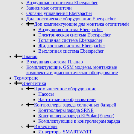
Воздушные отопители Eberspacher
Зависимые отопители
Органы управления Eberspacher
Диагностическое оборудование Eberspacher
Доп комплектующие для монтажа отопителей
Воздушная система Eberspacher
Электрическая система Eberspacher
Топливная система Eberspacher
Жидкостная система Eberspacher
Выхлопная система Eberspacher
Планар
Воздушная система Планар
Комплектующие, GSM модемы, монтажные
комплекты и диагностическое оборудование
Термотранс
Энергетика
Промышленное оборудование
Насосы
Частотные преобразователи
Контроллеры заряда солнечных батарей
Контроллеры заряда SRNE
Контроллеры заряда EPSolar (Epever)
Комплектующие к контроллерам заряда
Инверторы
Инверторы SMARTWATT