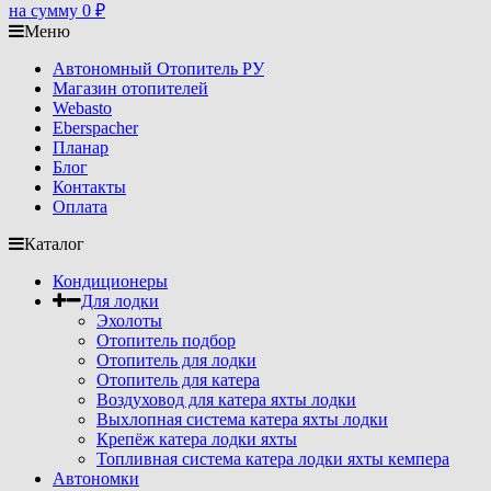
на сумму
0
₽
Меню
Автономный Отопитель РУ
Магазин отопителей
Webasto
Eberspacher
Планар
Блог
Контакты
Оплата
Каталог
Кондиционеры
Для лодки
Эхолоты
Отопитель подбор
Отопитель для лодки
Отопитель для катера
Воздуховод для катера яхты лодки
Выхлопная система катера яхты лодки
Крепёж катера лодки яхты
Топливная система катера лодки яхты кемпера
Автономки