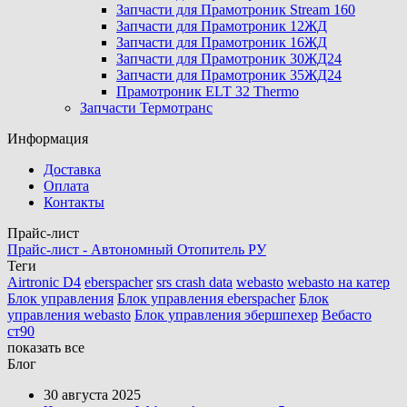
Запчасти для Прамотроник Stream 160
Запчасти для Прамотроник 12ЖД
Запчасти для Прамотроник 16ЖД
Запчасти для Прамотроник 30ЖД24
Запчасти для Прамотроник 35ЖД24
Прамотроник ELT 32 Thermo
Запчасти Термотранс
Информация
Доставка
Оплата
Контакты
Прайс-лист
Прайс-лист - Автономный Отопитель РУ
Теги
Airtronic D4
eberspacher
srs crash data
webasto
webasto на катер
Блок управления
Блок управления eberspacher
Блок
управления webasto
Блок управления эбершпехер
Вебасто
ст90
показать все
Блог
30 августа 2025