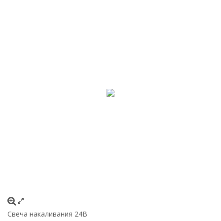
Свеча накаливания 24В
То