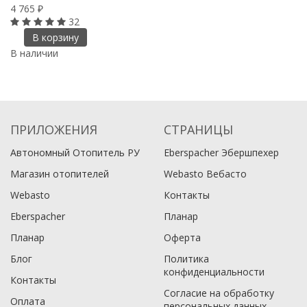
4 765
2
₽
32
В корзину
В наличии
В
ПРИЛОЖЕНИЯ
СТРАНИЦЫ
Автономный Отопитель РУ
Eberspacher Эбершпехер
Магазин отопителей
Webasto Вебасто
Webasto
Контакты
Eberspacher
Планар
Планар
Оферта
Блог
Политика
конфиденциальности
Контакты
Согласие на обработку
Оплата
персональных данных