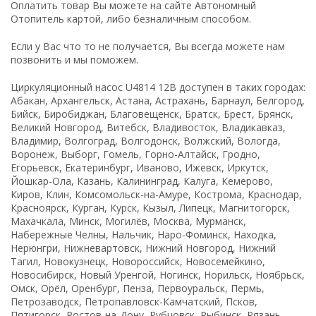
Оплатить товар Вы можете на сайте Автономный
Отопитель картой, либо безналичным способом.
Если у Вас что то не получается, Вы всегда можете нам
позвонить и мы поможем.
Циркуляционный насос U4814 12В доступен в таких городах:
Абакан, Архангельск, Астана, Астрахань, Барнаул, Белгород,
Бийск, Биробиджан, Благовещенск, Братск, Брест, Брянск,
Великий Новгород, Витебск, Владивосток, Владикавказ,
Владимир, Волгоград, Волгодонск, Волжский, Вологда,
Воронеж, Выборг, Гомель, Горно-Алтайск, Гродно,
Егорьевск, Екатеринбург, Иваново, Ижевск, Иркутск,
Йошкар-Ола, Казань, Калининград, Калуга, Кемерово,
Киров, Клин, Комсомольск-на-Амуре, Кострома, Краснодар,
Красноярск, Курган, Курск, Кызыл, Липецк, Магнитогорск,
Махачкала, Минск, Могилёв, Москва, Мурманск,
Набережные Челны, Нальчик, Наро-Фоминск, Находка,
Нерюнгри, Нижневартовск, Нижний Новгород, Нижний
Тагил, Новокузнецк, Новороссийск, Новосемейкино,
Новосибирск, Новый Уренгой, Ногинск, Норильск, Ноябрьск,
Омск, Орёл, Оренбург, Пенза, Первоуральск, Пермь,
Петрозаводск, Петропавловск-Камчатский, Псков,
Пятигорск, Ростов-на-Дону, Рубцовск, Рыбинск, Рязань,