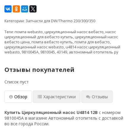
Категории:
Запчасти для DW/Thermo 230/300/350
Теги:
помпа webasto
,
циркуляционный насос вебасто
,
насос
циркуляционный для вебасто купить
,
циркуляционный насос
вебасто цена
,
помпа вебасто купить
,
помпа для вебасто
,
циркуляционный насос webasto
,
u4814 насос циркуляционный
webasto
,
9810045A
,
9810045
,
43149
,
автономный отопитель ру
Отзывы покупателей
Список пуст
Обзор
Характеристики
Отзывы
Купить Циркуляционный насос U4814 12В
с номером
9810045A в магазине Автономный отопитель с доставкой
во все города России.