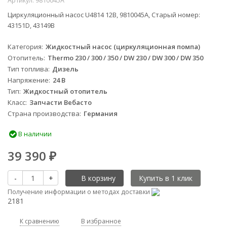
Артикул:
9810045A
Циркуляционный насос U4814 12В, 9810045A, Старый номер:
43151D, 43149B
Категория
Жидкостный насос (циркуляционная помпа)
Отопитель
Thermo 230 / 300 / 350 / DW 230 / DW 300 / DW 350
Тип топлива
Дизель
Напряжение
24 В
Тип
Жидкостный отопитель
Класс
Запчасти Вебасто
Страна производства
Германия
В наличии
39 390
₽
-
+
В корзину
Получение информации о методах доставки
2181
К сравнению
В избранное