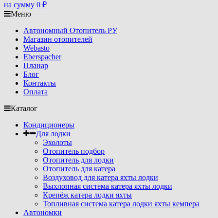
на сумму
0
₽
Меню
Автономный Отопитель РУ
Магазин отопителей
Webasto
Eberspacher
Планар
Блог
Контакты
Оплата
Каталог
Кондиционеры
Для лодки
Эхолоты
Отопитель подбор
Отопитель для лодки
Отопитель для катера
Воздуховод для катера яхты лодки
Выхлопная система катера яхты лодки
Крепёж катера лодки яхты
Топливная система катера лодки яхты кемпера
Автономки