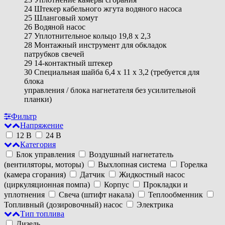
24 Штекер кабельного жгута водяного насоса
25 Шланговый хомут
26 Водяной насос
27 Уплотнительное кольцо 19,8 x 2,3
28 Монтажный инструмент для обкладок
патрубков свечей
29 14-контактный штекер
30 Специальная шайба 6,4 x 11 x 3,2 (требуется для
блока
управления / блока нагнетателя без усилительной
планки)
Фильтр
Напряжение
12 В
24 В
Категория
Блок управления
Воздушный нагнетатель
(вентиляторы, моторы)
Выхлопная система
Горелка
(камера сгорания)
Датчик
Жидкостный насос
(циркуляционная помпа)
Корпус
Прокладки и
уплотнения
Свеча (штифт накала)
Теплообменник
Топливный (дозировочный) насос
Электрика
Тип топлива
Дизель