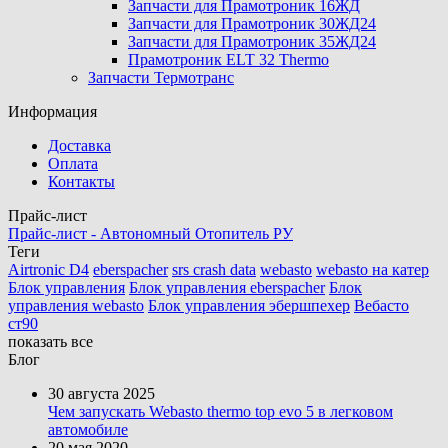
Запчасти для Прамотроник 16ЖД
Запчасти для Прамотроник 30ЖД24
Запчасти для Прамотроник 35ЖД24
Прамотроник ELT 32 Thermo
Запчасти Термотранс
Информация
Доставка
Оплата
Контакты
Прайс-лист
Прайс-лист - Автономный Отопитель РУ
Теги
Airtronic D4
eberspacher
srs crash data
webasto
webasto на катер
Блок управления
Блок управления eberspacher
Блок
управления webasto
Блок управления эбершпехер
Вебасто
ст90
показать все
Блог
30 августа 2025
Чем запускать Webasto thermo top evo 5 в легковом
автомобиле
20 мая 2020