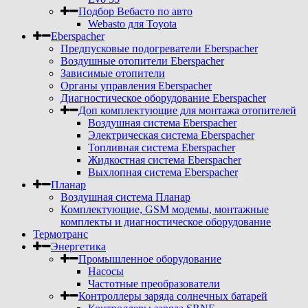
Подбор Вебасто по авто
Webasto для Toyota
Eberspacher
Предпусковые подогреватели Eberspacher
Воздушные отопители Eberspacher
Зависимые отопители
Органы управления Eberspacher
Диагностическое оборудование Eberspacher
Доп комплектующие для монтажа отопителей
Воздушная система Eberspacher
Электрическая система Eberspacher
Топливная система Eberspacher
Жидкостная система Eberspacher
Выхлопная система Eberspacher
Планар
Воздушная система Планар
Комплектующие, GSM модемы, монтажные
комплекты и диагностическое оборудование
Термотранс
Энергетика
Промышленное оборудование
Насосы
Частотные преобразователи
Контроллеры заряда солнечных батарей