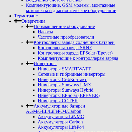
Комплектующие, GSM модемы, монтажные
комплекты и диагностическое оборудование
Термотранс
Энергетика
Промышленное оборудование
Насосы
Частотные преобразователи
Контроллеры заряда солнечных батарей
Контроллеры заряда SRNE
Контроллеры заряда EPSolar (Epever)
Комплектующие к контроллерам заряда
Инверторы
Инверторы SMARTWATT
Сетевые и гибридные инверторы
Инверторы СибКонтакт
Инверторы Sunways UMX
Инверторы Sunways Hybrid
Инверторы EPSolar (EPEVER)
Инверторы COTEK
Аккумуляторные батареи
AGM/GEL/LiFePO4/Carbon
Аккумуляторы LiNMC
Аккумуляторы Carbon
Аккумуляторы LifePo4