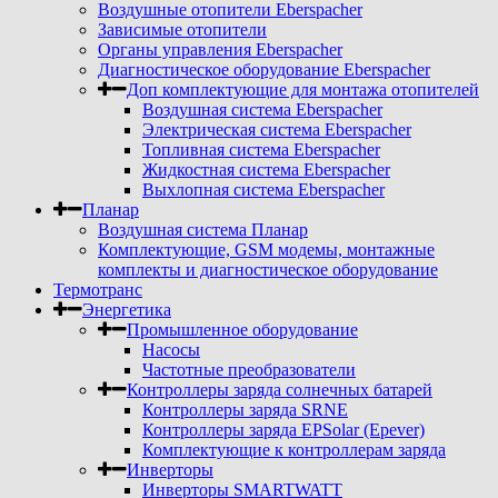
Воздушные отопители Eberspacher
Зависимые отопители
Органы управления Eberspacher
Диагностическое оборудование Eberspacher
Доп комплектующие для монтажа отопителей
Воздушная система Eberspacher
Электрическая система Eberspacher
Топливная система Eberspacher
Жидкостная система Eberspacher
Выхлопная система Eberspacher
Планар
Воздушная система Планар
Комплектующие, GSM модемы, монтажные
комплекты и диагностическое оборудование
Термотранс
Энергетика
Промышленное оборудование
Насосы
Частотные преобразователи
Контроллеры заряда солнечных батарей
Контроллеры заряда SRNE
Контроллеры заряда EPSolar (Epever)
Комплектующие к контроллерам заряда
Инверторы
Инверторы SMARTWATT