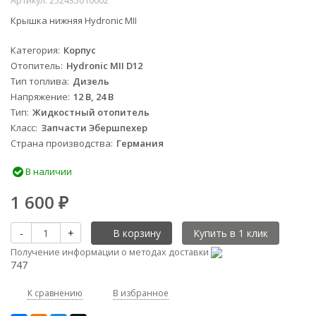
Артикул:
252435010002
Крышка нижняя Hydronic MII
Категория
Корпус
Отопитель
Hydronic MII D12
Тип топлива
Дизель
Напряжение
12 В, 24 В
Тип
Жидкостный отопитель
Класс
Запчасти Эбершпехер
Страна производства
Германия
В наличии
1 600
₽
-
+
В корзину
Получение информации о методах доставки
747
К сравнению
В избранное