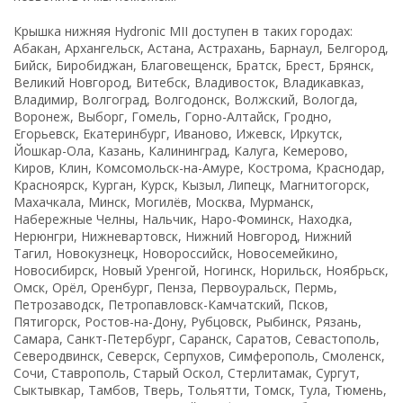
Крышка нижняя Hydronic MII доступен в таких городах:
Абакан, Архангельск, Астана, Астрахань, Барнаул, Белгород,
Бийск, Биробиджан, Благовещенск, Братск, Брест, Брянск,
Великий Новгород, Витебск, Владивосток, Владикавказ,
Владимир, Волгоград, Волгодонск, Волжский, Вологда,
Воронеж, Выборг, Гомель, Горно-Алтайск, Гродно,
Егорьевск, Екатеринбург, Иваново, Ижевск, Иркутск,
Йошкар-Ола, Казань, Калининград, Калуга, Кемерово,
Киров, Клин, Комсомольск-на-Амуре, Кострома, Краснодар,
Красноярск, Курган, Курск, Кызыл, Липецк, Магнитогорск,
Махачкала, Минск, Могилёв, Москва, Мурманск,
Набережные Челны, Нальчик, Наро-Фоминск, Находка,
Нерюнгри, Нижневартовск, Нижний Новгород, Нижний
Тагил, Новокузнецк, Новороссийск, Новосемейкино,
Новосибирск, Новый Уренгой, Ногинск, Норильск, Ноябрьск,
Омск, Орёл, Оренбург, Пенза, Первоуральск, Пермь,
Петрозаводск, Петропавловск-Камчатский, Псков,
Пятигорск, Ростов-на-Дону, Рубцовск, Рыбинск, Рязань,
Самара, Санкт-Петербург, Саранск, Саратов, Севастополь,
Северодвинск, Северск, Серпухов, Симферополь, Смоленск,
Сочи, Ставрополь, Старый Оскол, Стерлитамак, Сургут,
Сыктывкар, Тамбов, Тверь, Тольятти, Томск, Тула, Тюмень,