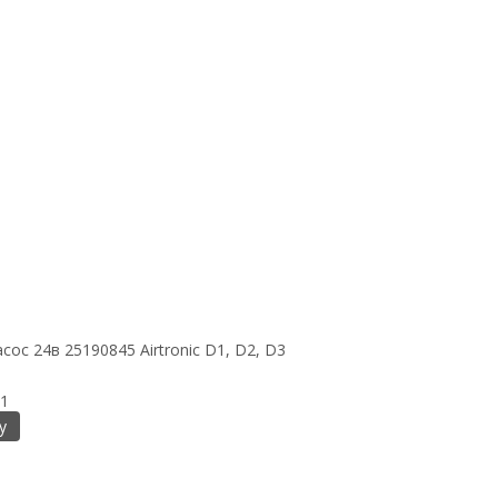
ос 24в 25190845 Airtronic D1, D2, D3
1
у