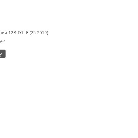
ния 12В D1LE (25 2019)
30
₽
у