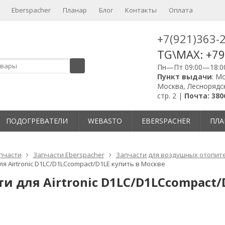
Eberspacher
Планар
Блог
Контакты
Оплата
+7(921)363-
TG\MAX: +7
Пн—Пт 09:00—18:0
Пункт выдачи
: М
Москва, Леснорядск
стр. 2 |
Почта: 380
ПОДОГРЕВАТЕЛИ
WEBASTO
EBERSPACHER
ПЛА
пчасти
Запчасти Eberspacher
Запчасти для воздушных отопите
ля Airtronic D1LC/D1LCcompact/D1LE купить в Москве
ти для Airtronic D1LC/D1LCcompact/