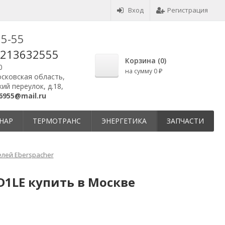
Вход
Регистрация
25-55
9213632555
Корзина (
0
)
0
на сумму
0
₽
осковская область,
ий переулок, д.18,
6955@mail.ru
НАР
ТЕРМОТРАНС
ЭНЕРГЕТИКА
ЗАПЧАСТИ
лей Eberspacher
D1LE купить в Москве