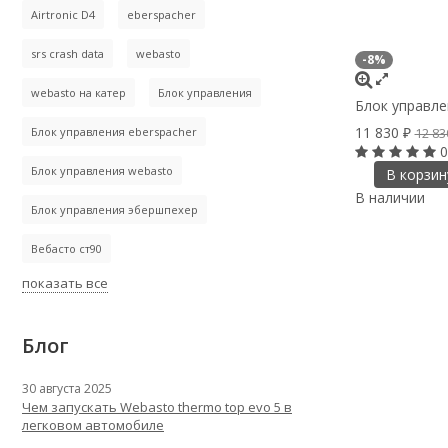
Airtronic D4
eberspacher
srs crash data
webasto
-8%
webasto на катер
Блок управления
Блок управле
11 830
Блок управления eberspacher
12 8
₽
0
Блок управления webasto
В корзин
В наличии
Блок управления эбершпехер
Вебасто ст90
показать все
Блог
30 августа 2025
Чем запускать Webasto thermo top evo 5 в
легковом автомобиле