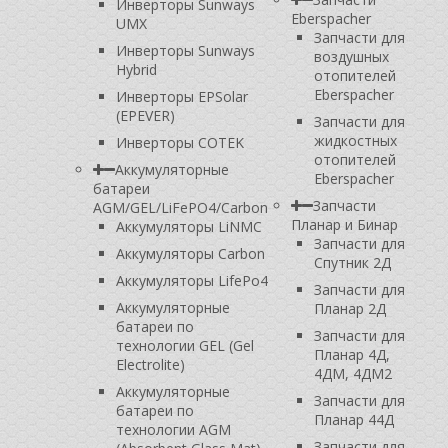
Инверторы Sunways
Eberspacher
UMX
Запчасти для
Инверторы Sunways
воздушных
Hybrid
отопителей
Eberspacher
Инверторы EPSolar
(EPEVER)
Запчасти для
жидкостных
Инверторы COTEK
отопителей
Аккумуляторные
Eberspacher
батареи
Запчасти
AGM/GEL/LiFePO4/Carbon
Планар и Бинар
Аккумуляторы LiNMC
Запчасти для
Аккумуляторы Carbon
Спутник 2Д
Аккумуляторы LifePo4
Запчасти для
Аккумуляторные
Планар 2Д
батареи по
Запчасти для
технологии GEL (Gel
Планар 4Д,
Electrolite)
4ДМ, 4ДМ2
Аккумуляторные
Запчасти для
батареи по
Планар 44Д
технологии AGM
Запчасти для