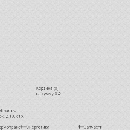
Корзина (
0
)
на сумму
0
₽
область,
, д.18, стр.
ермотранс
Энергетика
Запчасти