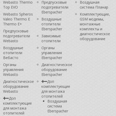
Webasto Thermo
Предпусковые
Воздушная
Top EVO
подогреватели
система Планар
Eberspacher
Webasto Spheros
Комплектующие,
Valeo Thermo E
Воздушные
GSM модемы,
Thermo E+
отопители
монтажные
Eberspacher
комплекты и
Предпусковые
диагностическое
подогреватели
Зависимые
оборудование
Webasto
отопители
Воздушные
Органы
отопители
управления
Вебасто
Eberspacher
Органы
Диагностическое
управления
оборудование
Webasto
Eberspacher
Диагностическое
Доп
оборудование
комплектующие
Webasto
для монтажа
отопителей
Доп
Воздушная
комплектующие
система
для монтажа
Eberspacher
отопителей