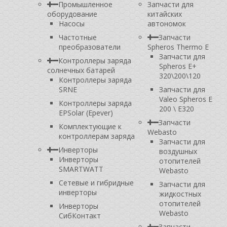
Промышленное
Запчасти для
оборудование
китайских
Насосы
автономок
Частотные
Запчасти
преобразователи
Spheros Thermo E
Запчасти для
Контроллеры заряда
Spheros E+
солнечных батарей
320\200\120
Контроллеры заряда
SRNE
Запчасти для
Valeo Spheros E
Контроллеры заряда
200 \ E320
EPSolar (Epever)
Запчасти
Комплектующие к
Webasto
контроллерам заряда
Запчасти для
Инверторы
воздушных
Инверторы
отопителей
SMARTWATT
Webasto
Сетевые и гибридные
Запчасти для
инверторы
жидкостных
отопителей
Инверторы
Webasto
СибКонтакт
Запчасти