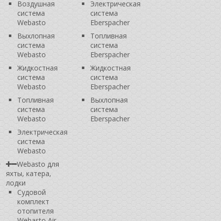
Воздушная
Электрическая
система
система
Webasto
Eberspacher
Выхлопная
Топливная
система
система
Webasto
Eberspacher
Жидкостная
Жидкостная
система
система
Webasto
Eberspacher
Топливная
Выхлопная
система
система
Webasto
Eberspacher
Электрическая
система
Webasto
Webasto для
яхты, катера,
лодки
Судовой
комплект
отопителя
Webasto Air