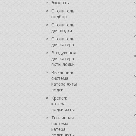
Эхолоты
Отопитель
подбор
Отопитель
для лодки
Отопитель
для катера
Воздуховод
для катера
яхты лодки
Выхлопная
система
катера яхты
лодки
Крепёж
катера
лодки яхты
Топливная
система
катера
лодки яхты