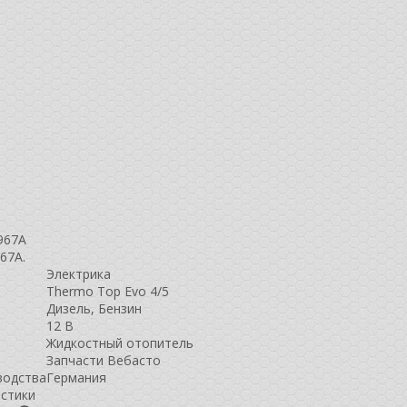
967A
67A.
Электрика
Thermo Top Evo 4/5
Дизель, Бензин
12 В
Жидкостный отопитель
Запчасти Вебасто
водства
Германия
истики