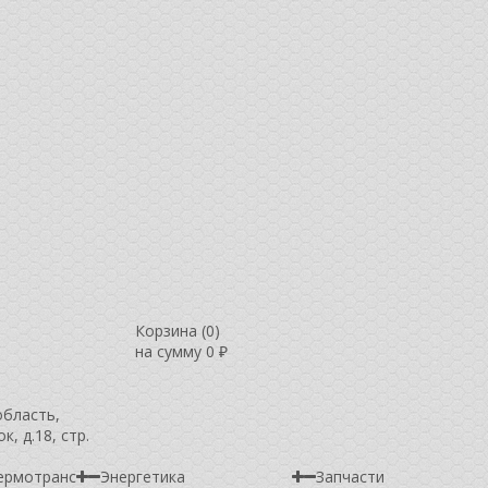
Корзина (
0
)
на сумму
0
₽
область,
, д.18, стр.
ермотранс
Энергетика
Запчасти