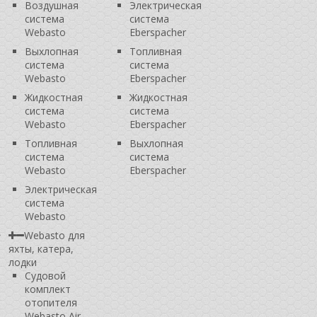
Воздушная
Электрическая
система
система
Webasto
Eberspacher
Выхлопная
Топливная
система
система
Webasto
Eberspacher
Жидкостная
Жидкостная
система
система
Webasto
Eberspacher
Топливная
Выхлопная
система
система
Webasto
Eberspacher
Электрическая
система
Webasto
Webasto для
яхты, катера,
лодки
Судовой
комплект
отопителя
Webasto Air