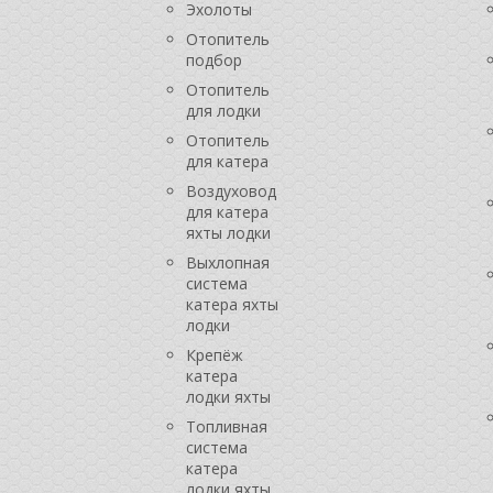
Эхолоты
Отопитель
подбор
Отопитель
для лодки
Отопитель
для катера
Воздуховод
для катера
яхты лодки
Выхлопная
система
катера яхты
лодки
Крепёж
катера
лодки яхты
Топливная
система
катера
лодки яхты