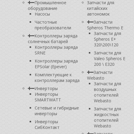
Промышленное
Запчасти для
оборудование
китайских
Насосы
автономок
Частотные
Запчасти
преобразователи
Spheros Thermo E
Запчасти для
Контроллеры заряда
Spheros E+
солнечных батарей
320\200\120
Контроллеры заряда
SRNE
Запчасти для
Valeo Spheros E
Контроллеры заряда
200 \ E320
EPSolar (Epever)
Запчасти
Комплектующие к
Webasto
контроллерам заряда
Запчасти для
Инверторы
воздушных
Инверторы
отопителей
SMARTWATT
Webasto
Сетевые и гибридные
Запчасти для
инверторы
жидкостных
отопителей
Инверторы
Webasto
СибКонтакт
Запчасти