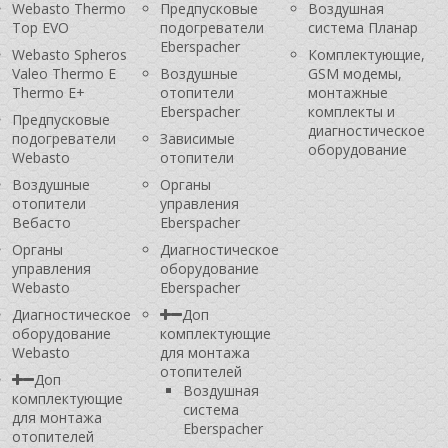
Webasto Thermo
Предпусковые
Воздушная
Top EVO
подогреватели
система Планар
Eberspacher
Webasto Spheros
Комплектующие,
Valeo Thermo E
Воздушные
GSM модемы,
Thermo E+
отопители
монтажные
Eberspacher
комплекты и
Предпусковые
диагностическое
подогреватели
Зависимые
оборудование
Webasto
отопители
Воздушные
Органы
отопители
управления
Вебасто
Eberspacher
Органы
Диагностическое
управления
оборудование
Webasto
Eberspacher
Диагностическое
Доп
оборудование
комплектующие
Webasto
для монтажа
отопителей
Доп
Воздушная
комплектующие
система
для монтажа
Eberspacher
отопителей