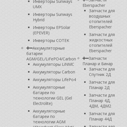
Инверторы Sunways
Eberspacher
UMX
Запчасти для
Инверторы Sunways
воздушных
Hybrid
отопителей
Eberspacher
Инверторы EPSolar
(EPEVER)
Запчасти для
жидкостных
Инверторы COTEK
отопителей
Аккумуляторные
Eberspacher
батареи
Запчасти
AGM/GEL/LiFePO4/Carbon
Планар и Бинар
Аккумуляторы LiNMC
Запчасти для
Аккумуляторы Carbon
Спутник 2Д
Аккумуляторы LifePo4
Запчасти для
Аккумуляторные
Планар 2Д
батареи по
Запчасти для
технологии GEL (Gel
Планар 4Д,
Electrolite)
4ДМ, 4ДМ2
Аккумуляторные
Запчасти для
батареи по
Планар 44Д
технологии AGM
Запчасти для