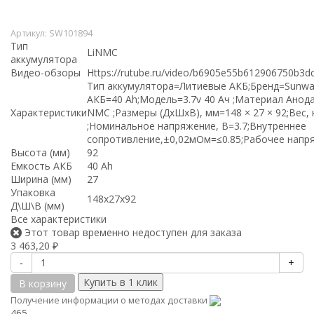
Артикул:
SW101894
Тип
LiNMC
аккумулятора
Видео-обзоры
Https://rutube.ru/video/b6905e55b612906750b3d
Тип аккумулятора=Литиевые АКБ;Бренд=Sunwa
АКБ=40 Ah;Модель=3.7v 40 Ач ;Материал Анода
Характеристики
NMC ;Размеры (ДхШхВ), мм=148 × 27 × 92;Вес, 
;Номинальное напряжение, В=3.7;Внутреннее
сопротивление,±0,02мОм=≤0.85;Рабочее напр
Высота (мм)
92
Емкость АКБ
40 Ah
Ширина (мм)
27
Упаковка
148x27x92
Д\Ш\В (мм)
Все характеристики
Этот товар временно недоступен для заказа
3 463,20
₽
-
+
В корзину
Получение информации о методах доставки
465