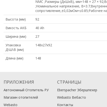
NMC ;Размеры (ДхШхВ), мм=148 × 27 × 92;Ве
;Номинальное напряжение, В=3.7;Внутренн
сопротивление,±0,02мОм=≤0.85;Рабочее н
Высота (мм)
92
Емкость АКБ
40 Ah
Ширина (мм)
27
Упаковка
148x27x92
Д\Ш\В (мм)
Длина (мм)
148
ПРИЛОЖЕНИЯ
СТРАНИЦЫ
Автономный Отопитель РУ
Eberspacher Эбершпехер
Магазин отопителей
Webasto Вебасто
Webasto
Контакты