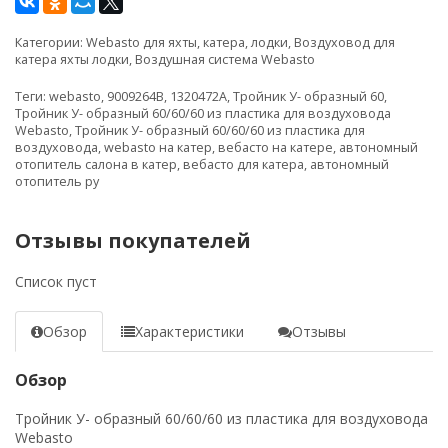
Категории:
Webasto для яхты, катера, лодки
,
Воздуховод для
катера яхты лодки
,
Воздушная система Webasto
Теги:
webasto
,
9009264B
,
1320472A
,
Тройник У- образный 60
,
Тройник У- образный 60/60/60 из пластика для воздуховода
Webasto
,
Тройник У- образный 60/60/60 из пластика для
воздуховода
,
webasto на катер
,
вебасто на катере
,
автономный
отопитель салона в катер
,
вебасто для катера
,
автономный
отопитель ру
Отзывы покупателей
Список пуст
Обзор
Характеристики
Отзывы
Обзор
Тройник У- образный 60/60/60 из пластика для воздуховода
Webasto