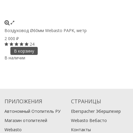
Воздуховод Ø60мм Webasto PAPK, метр
Д
2 000
₽
р
24
2
В корзину
В наличии
В
ПРИЛОЖЕНИЯ
СТРАНИЦЫ
Автономный Отопитель РУ
Eberspacher Эбершпехер
Магазин отопителей
Webasto Вебасто
Webasto
Контакты