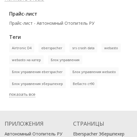
Прайс-лист
Прайс-лист - Автономный Отопитель РУ
Теги
Airtronic D4
eberspacher
srs crash data
webasto
webasto на катер
Блок управления
Блок управления eberspacher
Блок управления webasto
Блок управления эбершпехер
Вебасто ст90
показать все
ПРИЛОЖЕНИЯ
СТРАНИЦЫ
Автономный Отопитель РУ
Eberspacher Эбершпехер