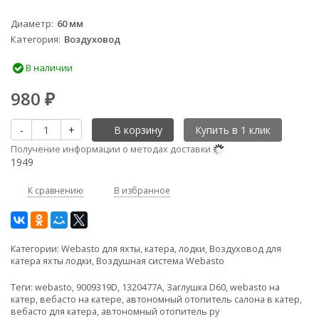
Диаметр
60 мм
Категория
Воздуховод
В наличии
980
₽
-
+
В корзину
Получение информации о методах доставки
1949
К сравнению
В избранное
Категории:
Webasto для яхты, катера, лодки
,
Воздуховод для
катера яхты лодки
,
Воздушная система Webasto
Теги:
webasto
,
9009319D
,
1320477A
,
Заглушка D60
,
webasto на
катер
,
вебасто на катере
,
автономный отопитель салона в катер
,
вебасто для катера
,
автономный отопитель ру