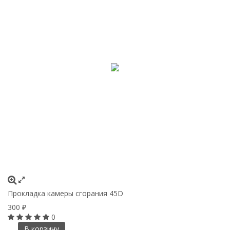
Прокладка камеры сгорания 45D
Т
300
7
₽
0
В корзину