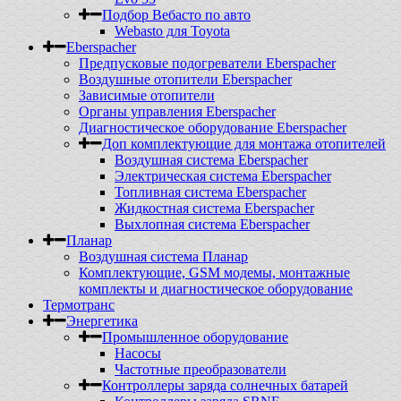
Подбор Вебасто по авто
Webasto для Toyota
Eberspacher
Предпусковые подогреватели Eberspacher
Воздушные отопители Eberspacher
Зависимые отопители
Органы управления Eberspacher
Диагностическое оборудование Eberspacher
Доп комплектующие для монтажа отопителей
Воздушная система Eberspacher
Электрическая система Eberspacher
Топливная система Eberspacher
Жидкостная система Eberspacher
Выхлопная система Eberspacher
Планар
Воздушная система Планар
Комплектующие, GSM модемы, монтажные
комплекты и диагностическое оборудование
Термотранс
Энергетика
Промышленное оборудование
Насосы
Частотные преобразователи
Контроллеры заряда солнечных батарей