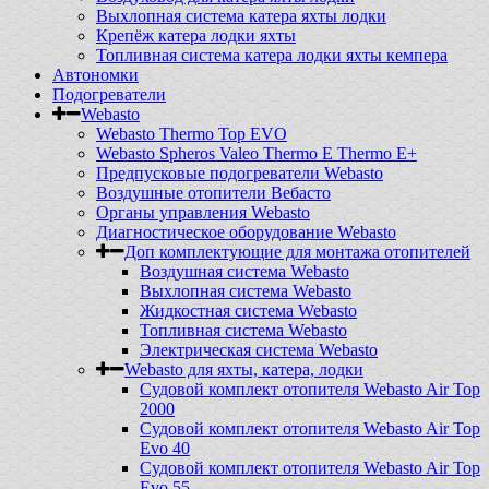
Выхлопная система катера яхты лодки
Крепёж катера лодки яхты
Топливная система катера лодки яхты кемпера
Автономки
Подогреватели
Webasto
Webasto Thermo Top EVO
Webasto Spheros Valeo Thermo E Thermo E+
Предпусковые подогреватели Webasto
Воздушные отопители Вебасто
Органы управления Webasto
Диагностическое оборудование Webasto
Доп комплектующие для монтажа отопителей
Воздушная система Webasto
Выхлопная система Webasto
Жидкостная система Webasto
Топливная система Webasto
Электрическая система Webasto
Webasto для яхты, катера, лодки
Судовой комплект отопителя Webasto Air Top
2000
Судовой комплект отопителя Webasto Air Top
Evo 40
Судовой комплект отопителя Webasto Air Top
Evo 55