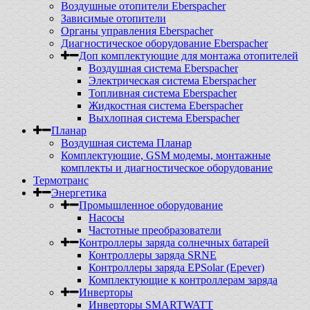
Воздушные отопители Eberspacher
Зависимые отопители
Органы управления Eberspacher
Диагностическое оборудование Eberspacher
Доп комплектующие для монтажа отопителей
Воздушная система Eberspacher
Электрическая система Eberspacher
Топливная система Eberspacher
Жидкостная система Eberspacher
Выхлопная система Eberspacher
Планар
Воздушная система Планар
Комплектующие, GSM модемы, монтажные
комплекты и диагностическое оборудование
Термотранс
Энергетика
Промышленное оборудование
Насосы
Частотные преобразователи
Контроллеры заряда солнечных батарей
Контроллеры заряда SRNE
Контроллеры заряда EPSolar (Epever)
Комплектующие к контроллерам заряда
Инверторы
Инверторы SMARTWATT