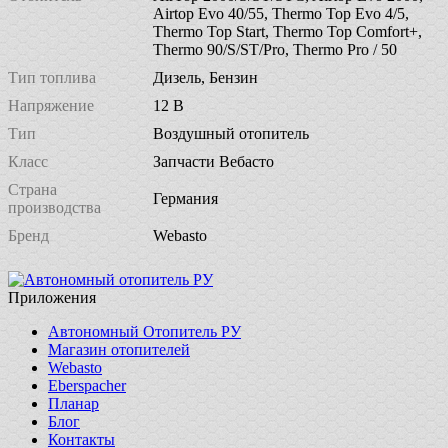
Airtop Evo 40/55, Thermo Top Evo 4/5,
Thermo Top Start, Thermo Top Comfort+,
Thermo 90/S/ST/Pro, Thermo Pro / 50
Тип топлива
Дизель, Бензин
Напряжение
12 В
Тип
Воздушный отопитель
Класс
Запчасти Вебасто
Страна
Германия
производства
Бренд
Webasto
Приложения
Автономный Отопитель РУ
Магазин отопителей
Webasto
Eberspacher
Планар
Блог
Контакты