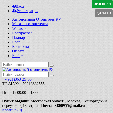
ОРИГИНАЛ
Вход
Регистрация
ДИЗ\БЕНЗ
Автономный Отопитель РУ
Магазин отопителей
Webasto
Eberspacher
Планар
Блог
Контакты
Оплата
Ещё
+7(921)363-25-55
TG\MAX: +79213632555
Пн—Пт 09:00—18:00
Пункт выдачи
: Московская область, Москва, Леснорядский
переулок, д.18, стр. 2 |
Почта: 3806955@mail.ru
Корзина (
0
)