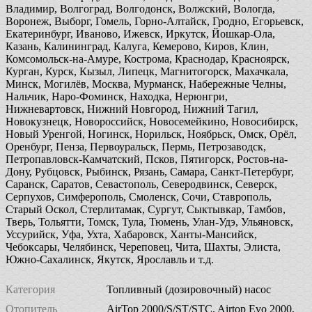
Владимир, Волгоград, Волгодонск, Волжский, Вологда,
Воронеж, Выборг, Гомель, Горно-Алтайск, Гродно, Егорьевск,
Екатеринбург, Иваново, Ижевск, Иркутск, Йошкар-Ола,
Казань, Калининград, Калуга, Кемерово, Киров, Клин,
Комсомольск-на-Амуре, Кострома, Краснодар, Красноярск,
Курган, Курск, Кызыл, Липецк, Магнитогорск, Махачкала,
Минск, Могилёв, Москва, Мурманск, Набережные Челны,
Нальчик, Наро-Фоминск, Находка, Нерюнгри,
Нижневартовск, Нижний Новгород, Нижний Тагил,
Новокузнецк, Новороссийск, Новосемейкино, Новосибирск,
Новый Уренгой, Ногинск, Норильск, Ноябрьск, Омск, Орёл,
Оренбург, Пенза, Первоуральск, Пермь, Петрозаводск,
Петропавловск-Камчатский, Псков, Пятигорск, Ростов-на-
Дону, Рубцовск, Рыбинск, Рязань, Самара, Санкт-Петербург,
Саранск, Саратов, Севастополь, Северодвинск, Северск,
Серпухов, Симферополь, Смоленск, Сочи, Ставрополь,
Старый Оскол, Стерлитамак, Сургут, Сыктывкар, Тамбов,
Тверь, Тольятти, Томск, Тула, Тюмень, Улан-Удэ, Ульяновск,
Уссурийск, Уфа, Ухта, Хабаровск, Ханты-Мансийск,
Чебоксары, Челябинск, Череповец, Чита, Шахты, Элиста,
Южно-Сахалинск, Якутск, Ярославль и т.д.
Категория
Топливный (дозировочный) насос
Отопитель
AirTop 2000/S/ST/STC, Airtop Evo 2000,