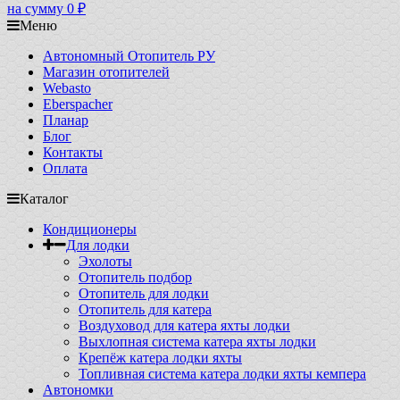
на сумму
0
₽
Меню
Автономный Отопитель РУ
Магазин отопителей
Webasto
Eberspacher
Планар
Блог
Контакты
Оплата
Каталог
Кондиционеры
Для лодки
Эхолоты
Отопитель подбор
Отопитель для лодки
Отопитель для катера
Воздуховод для катера яхты лодки
Выхлопная система катера яхты лодки
Крепёж катера лодки яхты
Топливная система катера лодки яхты кемпера
Автономки