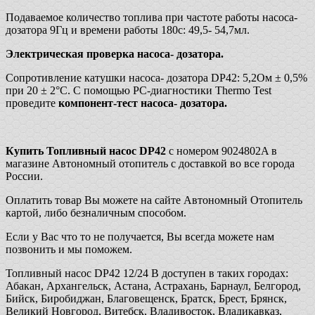
Подаваемое количество топлива при частоте работы насоса-
дозатора 9Гц и времени работы 180с: 49,5- 54,7мл.
Электрическая проверка насоса- дозатора.
Сопротивление катушки насоса- дозатора DP42: 5,2Ом ± 0,5%
при 20 ± 2°С. С помощью PC-диагностики Thermo Test
проведите
компонент-тест насоса- дозатора.
Купить Топливный насос DP42
с номером 9024802A в
магазине Автономный отопитель с доставкой во все города
России.
Оплатить товар Вы можете на сайте Автономный Отопитель
картой, либо безналичным способом.
Если у Вас что то не получается, Вы всегда можете нам
позвонить и мы поможем.
Топливный насос DP42 12/24 В доступен в таких городах:
Абакан, Архангельск, Астана, Астрахань, Барнаул, Белгород,
Бийск, Биробиджан, Благовещенск, Братск, Брест, Брянск,
Великий Новгород, Витебск, Владивосток, Владикавказ,