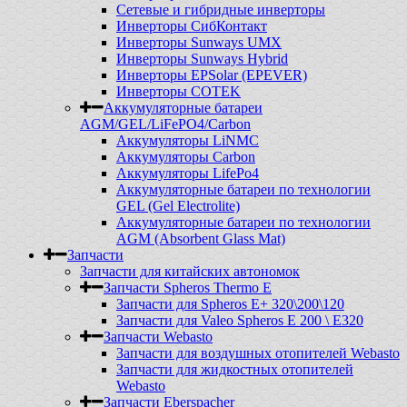
Сетевые и гибридные инверторы
Инверторы СибКонтакт
Инверторы Sunways UMX
Инверторы Sunways Hybrid
Инверторы EPSolar (EPEVER)
Инверторы COTEK
Аккумуляторные батареи
AGM/GEL/LiFePO4/Carbon
Аккумуляторы LiNMC
Аккумуляторы Carbon
Аккумуляторы LifePo4
Аккумуляторные батареи по технологии
GEL (Gel Electrolite)
Аккумуляторные батареи по технологии
AGM (Absorbent Glass Mat)
Запчасти
Запчасти для китайских автономок
Запчасти Spheros Thermo E
Запчасти для Spheros E+ 320\200\120
Запчасти для Valeo Spheros E 200 \ E320
Запчасти Webasto
Запчасти для воздушных отопителей Webasto
Запчасти для жидкостных отопителей
Webasto
Запчасти Eberspacher