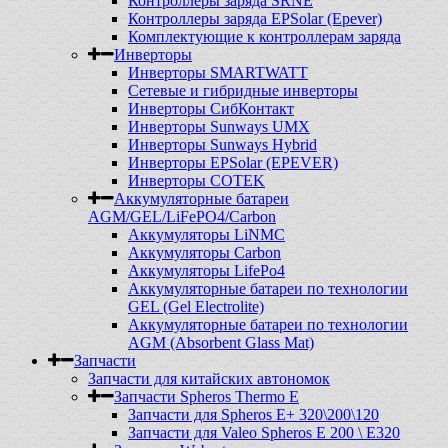
Контроллеры заряда SRNE
Контроллеры заряда EPSolar (Epever)
Комплектующие к контроллерам заряда
Инверторы
Инверторы SMARTWATT
Сетевые и гибридные инверторы
Инверторы СибКонтакт
Инверторы Sunways UMX
Инверторы Sunways Hybrid
Инверторы EPSolar (EPEVER)
Инверторы COTEK
Аккумуляторные батареи
AGM/GEL/LiFePO4/Carbon
Аккумуляторы LiNMC
Аккумуляторы Carbon
Аккумуляторы LifePo4
Аккумуляторные батареи по технологии
GEL (Gel Electrolite)
Аккумуляторные батареи по технологии
AGM (Absorbent Glass Mat)
Запчасти
Запчасти для китайских автономок
Запчасти Spheros Thermo E
Запчасти для Spheros E+ 320\200\120
Запчасти для Valeo Spheros E 200 \ E320