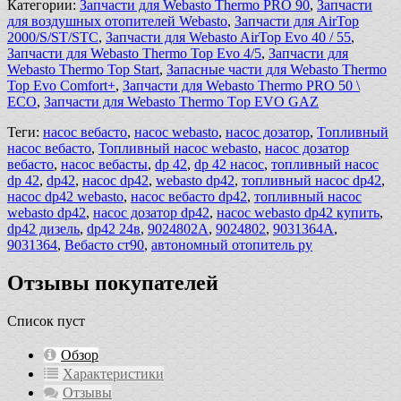
Категории:
Запчасти для Webasto Thermo PRO 90
,
Запчасти
для воздушных отопителей Webasto
,
Запчасти для AirTop
2000/S/ST/STC
,
Запчасти для Webasto AirTop Evo 40 / 55
,
Запчасти для Webasto Thermo Top Evo 4/5
,
Запчасти для
Webasto Thermo Top Start
,
Запасные части для Webasto Thermo
Top Evo Comfort+
,
Запчасти для Webasto Thermo PRO 50 \
ECO
,
Запчасти для Webasto Тhermo Тop EVO GAZ
Теги:
насос вебасто
,
насос webasto
,
насос дозатор
,
Топливный
насос вебасто
,
Топливный насос webasto
,
насос дозатор
вебасто
,
насос вебасты
,
dp 42
,
dp 42 насос
,
топливный насос
dp 42
,
dp42
,
насос dp42
,
webasto dp42
,
топливный насос dp42
,
насос dp42 webasto
,
насос вебасто dp42
,
топливный насос
webasto dp42
,
насос дозатор dp42
,
насос webasto dp42 купить
,
dp42 дизель
,
dp42 24в
,
9024802A
,
9024802
,
9031364A
,
9031364
,
Вебасто ст90
,
автономный отопитель ру
Отзывы покупателей
Список пуст
Обзор
Характеристики
Отзывы