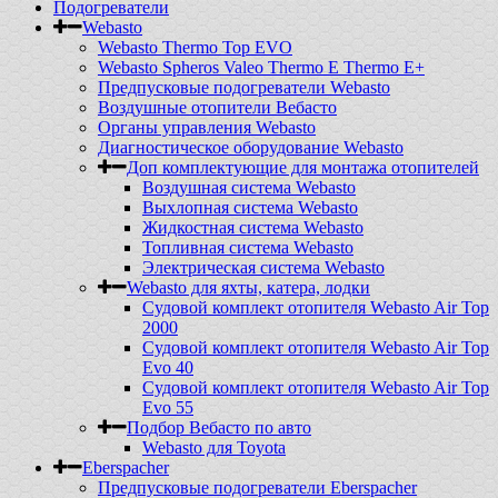
Подогреватели
Webasto
Webasto Thermo Top EVO
Webasto Spheros Valeo Thermo E Thermo E+
Предпусковые подогреватели Webasto
Воздушные отопители Вебасто
Органы управления Webasto
Диагностическое оборудование Webasto
Доп комплектующие для монтажа отопителей
Воздушная система Webasto
Выхлопная система Webasto
Жидкостная система Webasto
Топливная система Webasto
Электрическая система Webasto
Webasto для яхты, катера, лодки
Судовой комплект отопителя Webasto Air Top
2000
Судовой комплект отопителя Webasto Air Top
Evo 40
Судовой комплект отопителя Webasto Air Top
Evo 55
Подбор Вебасто по авто
Webasto для Toyota
Eberspacher
Предпусковые подогреватели Eberspacher