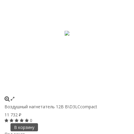
Воздушный нагнетатель 12В B\D3LCcompact
11 732
₽
0
В корзину