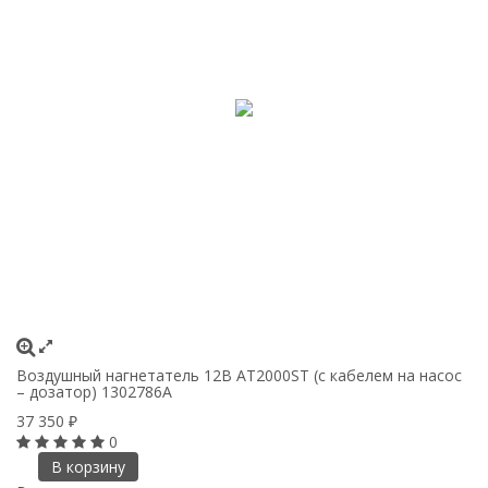
Воздушный нагнетатель 12В AT2000ST (с кабелем на насос
– дозатор) 1302786A
37 350
₽
0
В корзину