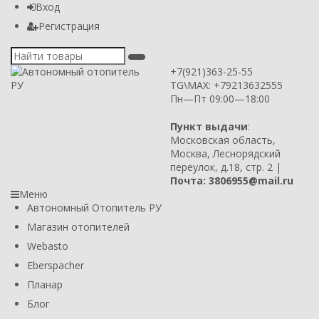
Вход
Регистрация
+7(921)363-25-55
TG\MAX: +79213632555
Пн—Пт 09:00—18:00
Пункт выдачи
:
Московская область,
Москва, Леснорядский
переулок, д.18, стр. 2 |
Почта: 3806955@mail.ru
Меню
Автономный Отопитель РУ
Магазин отопителей
Webasto
Eberspacher
Планар
Блог