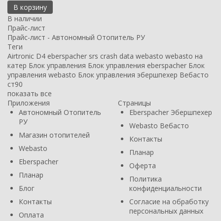
В корзину
В наличии
Прайс-лист
Прайс-лист - Автономный Отопитель РУ
Теги
Airtronic D4
eberspacher
srs crash data
webasto
webasto на
катер
Блок управления
Блок управления eberspacher
Блок
управления webasto
Блок управления эбершпехер
Вебасто
ст90
показать все
Приложения
Страницы
Автономный Отопитель
Eberspacher Эбершпехер
РУ
Webasto Вебасто
Магазин отопителей
Контакты
Webasto
Планар
Eberspacher
Оферта
Планар
Политика
Блог
конфиденциальности
Контакты
Согласие на обработку
персональных данных
Оплата