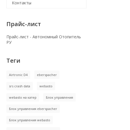
Контакты
Прайс-лист
Прайс-лист - Автономный Отопитель
РУ
Теги
Airtronic D4
eberspacher
srs crash data
webasto
webasto на катер
Блок управления
Блок управления eberspacher
Блок управления webasto