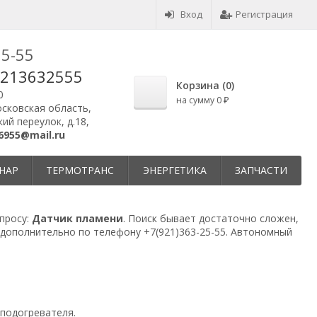
Вход
Регистрация
25-55
9213632555
Корзина (
0
)
0
на сумму
0
₽
осковская область,
ий переулок, д.18,
6955@mail.ru
НАР
ТЕРМОТРАНС
ЭНЕРГЕТИКА
ЗАПЧАСТИ
просу:
Датчик пламени
. Поиск бывает достаточно сложен,
 дополнительно по телефону
+7(921)363-25-55
. Автономный
подогревателя.