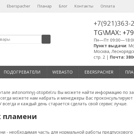
Eberspacher
Планар
Блог
Контакты
Оплата
+7(921)363-
TG\MAX: +7
Пн—Пт 09:00—18:0
Пункт выдачи
: М
Москва, Леснорядск
стр. 2 |
Почта: 380
ПОДОГРЕВАТЕЛИ
WEBASTO
EBERSPACHER
ПЛА
тале avtonomnyj-otopitel.ru Вы можете найти информацию по за
всегда можете нам набрать и менеджеры Вас проконсультируют
 всегда и каждый день старается сделать свой сервис лучше.
 пламени
ни - необходимая часть для нормальной работы предпускового 