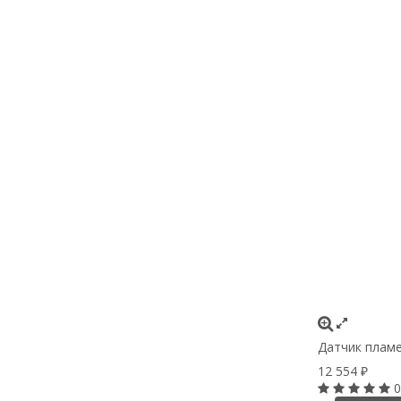
Датчик пламен
12 554
₽
0