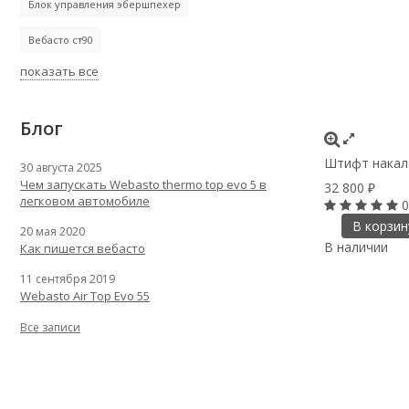
Блок управления эбершпехер
Вебасто ст90
показать все
Блог
Штифт накала
30 августа 2025
Чем запускать Webasto thermo top evo 5 в
32 800
₽
легковом автомобиле
0
В корзин
20 мая 2020
В наличии
Как пишется вебасто
11 сентября 2019
Webasto Air Top Evo 55
Все записи