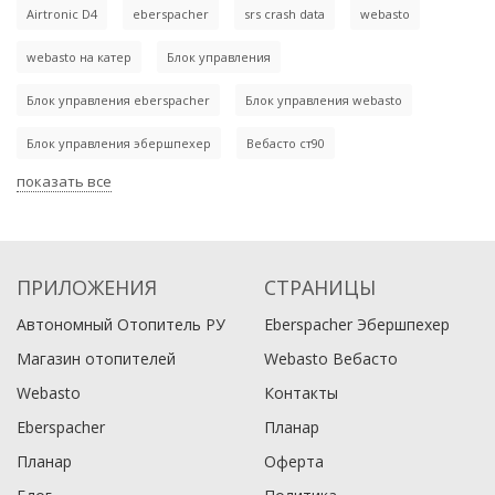
Airtronic D4
eberspacher
srs crash data
webasto
webasto на катер
Блок управления
Блок управления eberspacher
Блок управления webasto
Блок управления эбершпехер
Вебасто ст90
показать все
ПРИЛОЖЕНИЯ
СТРАНИЦЫ
Автономный Отопитель РУ
Eberspacher Эбершпехер
Магазин отопителей
Webasto Вебасто
Webasto
Контакты
Eberspacher
Планар
Планар
Оферта