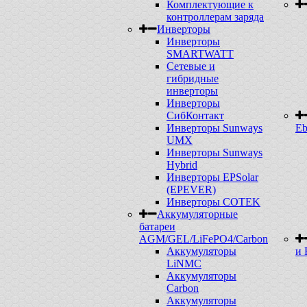
Комплектующие к
контроллерам заряда
Инверторы
Инверторы
SMARTWATT
Сетевые и
гибридные
инверторы
Инверторы
СибКонтакт
Инверторы Sunways
Eb
UMX
Инверторы Sunways
Hybrid
Инверторы EPSolar
(EPEVER)
Инверторы COTEK
Аккумуляторные
батареи
AGM/GEL/LiFePO4/Carbon
Аккумуляторы
и 
LiNMC
Аккумуляторы
Carbon
Аккумуляторы