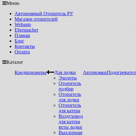
Меню
Автономный Отопитель РУ
Магазин отопителей
Webasto
Eberspacher
Планар
Блог
Контакты
Оплата
Каталог
Кондиционеры
Для лодки
Автономки
Подогревател
Эхолоты
Отопитель
подбор
Отопитель
для лодки
Отопитель
для катера
Воздуховод
для катера
яхты лодки
Выхлопная