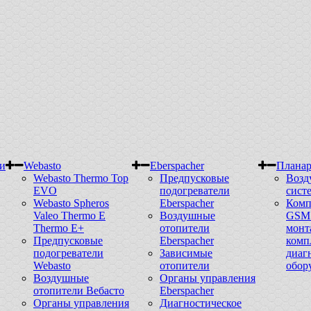
и
Webasto
Eberspacher
Плана
Webasto Thermo Top
Предпусковые
Возд
EVO
подогреватели
сист
Webasto Spheros
Eberspacher
Комп
Valeo Thermo E
Воздушные
GSM 
Thermo E+
отопители
монт
Предпусковые
Eberspacher
комп
подогреватели
Зависимые
диаг
Webasto
отопители
обор
Воздушные
Органы управления
отопители Вебасто
Eberspacher
Органы управления
Диагностическое