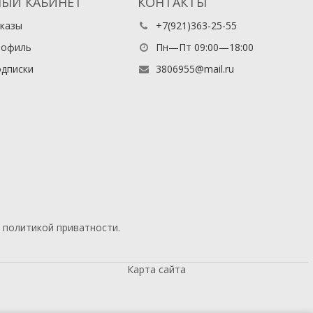
ЫЙ КАБИНЕТ
КОНТАКТЫ
казы
+7(921)363-25-55
рофиль
Пн—Пт 09:00—18:00
дписки
3806955@mail.ru
й
политикой приватности
.
Карта сайта