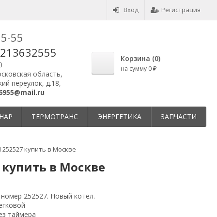
Вход
Регистрация
25-55
9213632555
Корзина (
0
)
0
на сумму
0
₽
осковская область,
ий переулок, д.18,
6955@mail.ru
НАР
ТЕРМОТРАНС
ЭНЕРГЕТИКА
ЗАПЧАСТИ
d 252527 купить в Москве
7 купить в Москве
номер 252527. Новый котёл.
егковой
ез таймера