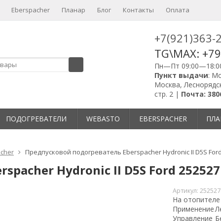
Eberspacher
Планар
Блог
Контакты
Оплата
+7(921)363-
TG\MAX: +7
Пн—Пт 09:00—18:0
Пункт выдачи
: М
Москва, Леснорядск
стр. 2 |
Почта: 380
ПОДОГРЕВАТЕЛИ
WEBASTO
EBERSPACHER
ПЛА
cher
Предпусковой подогреватель Eberspacher Hydronic II D5S For
pacher Hydronic II D5S Ford 25252
Артикул:
252527
На отопителе 
Применение
Л
Управление
Б