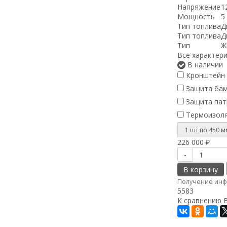
Напряжение
1
Мощность
5
Тип топлива
Д
Тип топлива
Д
Тип
Ж
Все характер
В наличии
Кронштейн 
Защита бамп
Защита патр
Термоизоля
226 000
₽
-
В корзину
Получение инф
5583
К сравнению