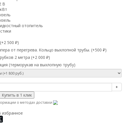
2 В
 кВт
изель
изель
идкостный отопитель
истики
(+
2 500
)
₽
ера от перегрева. Кольцо выхлопной трубы. (+
500
)
₽
убков 2 метра (+
2 000
)
₽
ция (терморукав на выхлопную трубу)
+
ормации о методах доставки
В избранное