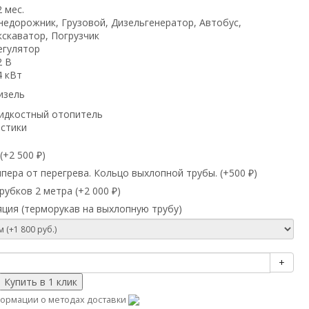
2 мес.
недорожник, Грузовой, Дизельгенератор, Автобус,
кскаватор, Погрузчик
егулятор
2 В
4 кВт
изель
идкостный отопитель
истики
(+
2 500
)
₽
ера от перегрева. Кольцо выхлопной трубы. (+
500
)
₽
убков 2 метра (+
2 000
)
₽
ция (терморукав на выхлопную трубу)
+
ормации о методах доставки