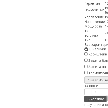
Гарантия
1
В
Применение
Э
Управление
Р
Напряжение
1
Мощность
1
Тип
Д
топлива
Тип
Ж
Все характер
В наличии
Кронштейн 
Защита бамп
Защита патр
Термоизоля
44 000
₽
-
В корзину
Получение инф