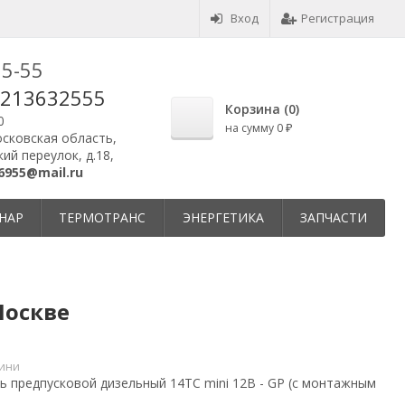
Вход
Регистрация
25-55
9213632555
Корзина (
0
)
0
на сумму
0
₽
осковская область,
ий переулок, д.18,
6955@mail.ru
НАР
ТЕРМОТРАНС
ЭНЕРГЕТИКА
ЗАПЧАСТИ
Москве
мини
ь предпусковой дизельный 14ТС mini 12В - GP (с монтажным