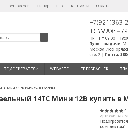
Eberspacher
Планар
Блог
Контакты
Оплата
+7(921)363-
TG\MAX: +7
Пн—Пт 09:00—18:0
Пункт выдачи
: М
Москва, Леснорядск
стр. 2 |
Почта: 380
ПОДОГРЕВАТЕЛИ
WEBASTO
EBERSPACHER
ПЛА
4ТС Мини 12В купить в Москве
зельный 14ТС Мини 12В купить в 
0
Артикул:
14ТС 
Подогревател
комплектом)