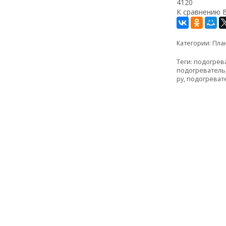
4120
К сравнению
Категории:
Пла
Теги:
подогрев
подогреватель
ру
,
подогреват