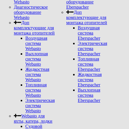
Webasto
оборудование
Диагностическое
Eberspacher
оборудование
Доп
Webasto
комплектующие для
Доп
монтажа отопителей
комплектующие для
Воздушная
монтажа отопителей
система
Воздушная
Eberspacher
система
Электрическая
Webasto
система
Выхлопная
Eberspacher
система
Топливная
Webasto
система
Жидкостная
Eberspacher
система
Жидкостная
Webasto
система
Топливная
Eberspacher
система
Выхлопная
Webasto
система
Электрическая
Eberspacher
система
Webasto
Webasto для
яхты, катера, лодки
Судовой