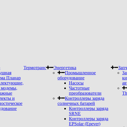
р
Термотранс
Энергетика
Запч
ушная
Промышленное
За
ема Планар
оборудование
ки
лектующие,
Насосы
ав
модемы,
Частотные
ажные
преобразователи
Th
лекты и
Контроллеры заряда
ностическое
солнечных батарей
удование
Контроллеры заряда
SRNE
Контроллеры заряда
EPSolar (Epever)