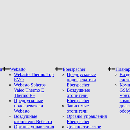
и
Webasto
Eberspacher
Плана
Webasto Thermo Top
Предпусковые
Возд
EVO
подогреватели
сист
Webasto Spheros
Eberspacher
Комп
Valeo Thermo E
Воздушные
GSM 
Thermo E+
отопители
монт
Предпусковые
Eberspacher
комп
подогреватели
Зависимые
диаг
Webasto
отопители
обор
Воздушные
Органы управления
отопители Вебасто
Eberspacher
Органы управления
Диагностическое