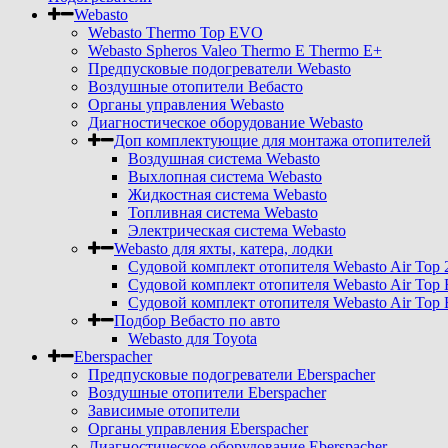
Webasto
Webasto Thermo Top EVO
Webasto Spheros Valeo Thermo E Thermo E+
Предпусковые подогреватели Webasto
Воздушные отопители Вебасто
Органы управления Webasto
Диагностическое оборудование Webasto
Доп комплектующие для монтажа отопителей
Воздушная система Webasto
Выхлопная система Webasto
Жидкостная система Webasto
Топливная система Webasto
Электрическая система Webasto
Webasto для яхты, катера, лодки
Судовой комплект отопителя Webasto Air Top 
Судовой комплект отопителя Webasto Air Top 
Судовой комплект отопителя Webasto Air Top 
Подбор Вебасто по авто
Webasto для Toyota
Eberspacher
Предпусковые подогреватели Eberspacher
Воздушные отопители Eberspacher
Зависимые отопители
Органы управления Eberspacher
Диагностическое оборудование Eberspacher