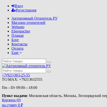
Вход
Регистрация
Автономный Отопитель РУ
Магазин отопителей
Webasto
Eberspacher
Планар
Блог
Контакты
Оплата
Ещё
+7(921)363-25-55
TG\MAX: +79213632555
Пн—Пт 09:00—18:00
Пункт выдачи
: Московская область, Москва, Леснорядский пере
Корзина (
0
)
на сумму
0
₽