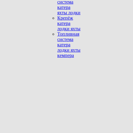
система
катера
яхты лодки
Крепёж
катера
лодки яхты
Топливная
система
катера
лодки яхты
кемпера