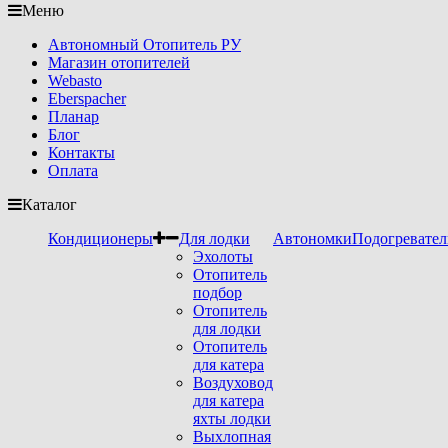
Меню
Автономный Отопитель РУ
Магазин отопителей
Webasto
Eberspacher
Планар
Блог
Контакты
Оплата
Каталог
Кондиционеры
Для лодки
Автономки
Подогревател
Эхолоты
Отопитель
подбор
Отопитель
для лодки
Отопитель
для катера
Воздуховод
для катера
яхты лодки
Выхлопная