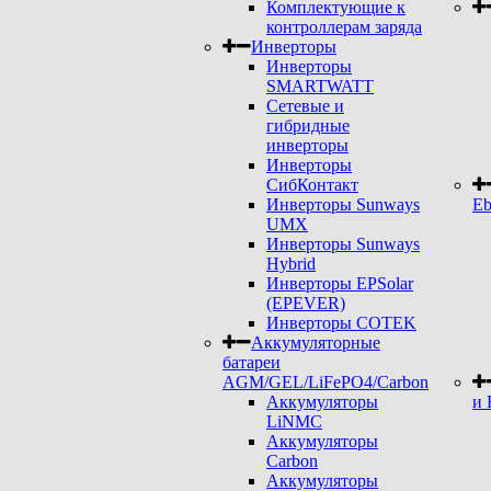
Комплектующие к
контроллерам заряда
Инверторы
Инверторы
SMARTWATT
Сетевые и
гибридные
инверторы
Инверторы
СибКонтакт
Инверторы Sunways
Eb
UMX
Инверторы Sunways
Hybrid
Инверторы EPSolar
(EPEVER)
Инверторы COTEK
Аккумуляторные
батареи
AGM/GEL/LiFePO4/Carbon
Аккумуляторы
и 
LiNMC
Аккумуляторы
Carbon
Аккумуляторы