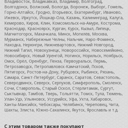
Владивосток, Владикавказ, Владимир, Волгоград,
Волгодонск, Волжский, Вологда, Воронеж, Выборг, Гомель,
Горно-Алтайск, Гродно, Егорьевск, Екатеринбург, Иваново,
Ижевск, Иркутск, Йошкар-Ола, Казань, Калининград, Калуга,
Кемерово, Киров, Клин, Комсомольск-на-Амуре, Кострома,
Краснодар, Красноярск, Курган, Курск, Кызыл, Липецк,
Магнитогорск, Махачкала, Минск, Могилёв, Москва,
Мурманск, Набережные Челны, Нальчик, Наро-Фоминск,
Находка, Нерюнгри, Нижневартовск, Нижний Новгород,
Нижний Тагил, Новокузнецк, Новороссийск, Новосемейкино,
Новосибирск, Новый Уренгой, Ногинск, Норильск, Ноябрьск,
Омск, Орёл, Оренбург, Пенза, Первоуральск, Пермь,
Петрозаводск, Петропавловск-Камчатский, Псков,
Пятигорск, Ростов-на-Дону, Рубцовск, Рыбинск, Рязань,
Самара, Санкт-Петербург, Саранск, Саратов, Севастополь,
Северодвинск, Северск, Серпухов, Симферополь, Смоленск,
Сочи, Ставрополь, Старый Оскол, Стерлитамак, Сургут,
Сыктывкар, Тамбов, Тверь, Тольятти, Томск, Тула, Тюмень,
Улан-Удэ, Ульяновск, Уссурийск, Уфа, Ухта, Хабаровск,
Ханты-Мансийск, Чебоксары, Челябинск, Череповец, Чита,
Шахты, Элиста, Южно-Сахалинск, Якутск, Ярославль и т.д.
С этим товаром также покупают