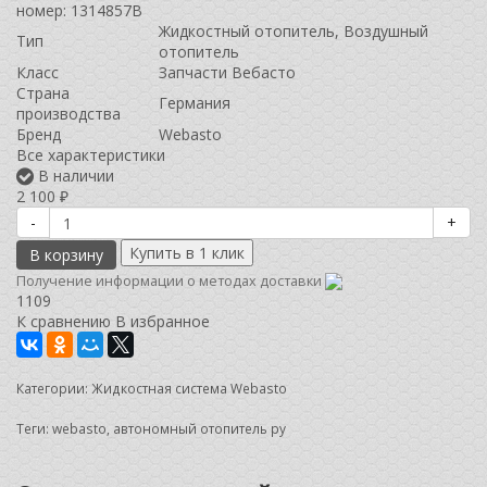
номер: 1314857B
Жидкостный отопитель, Воздушный
Тип
отопитель
Класс
Запчасти Вебасто
Страна
Германия
производства
Бренд
Webasto
Все характеристики
В наличии
2 100
₽
-
+
В корзину
Получение информации о методах доставки
1109
К сравнению
В избранное
Категории:
Жидкостная система Webasto
Теги:
webasto
,
автономный отопитель ру