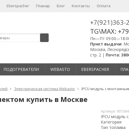
Eberspacher
Планар
Блог
Контакты
Оплата
+7(921)363-
TG\MAX: +7
Пн—Пт 09:00—18:0
Пункт выдачи
: М
Москва, Леснорядск
стр. 2 |
Почта: 380
ПОДОГРЕВАТЕЛИ
WEBASTO
EBERSPACHER
ПЛА
елей
Электрическая система Webasto
IPCU модуль с монтажным
ектом купить в Москве
Артикул:
901364
IPCU модуль 
Категория
Тип топлива