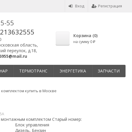
Вход
Регистрация
25-55
9213632555
Корзина (
0
)
0
на сумму
0
₽
осковская область,
ий переулок, д.18,
6955@mail.ru
НАР
ТЕРМОТРАНС
ЭНЕРГЕТИКА
ЗАПЧАСТИ
 комплектом купить в Москве
5A
с монтажным комплектом Старый номер:
Блок управления
Дизель, Бензин