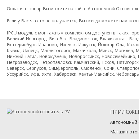
Оплатить товар Вы можете на сайте Автономный Отопитель
Если у Вас что то не получается, Вы всегда можете нам поз
IPCU модуль с монтажным комплектом доступен в таких города
Великий Новгород, Витебск, Владивосток, Владикавказ, Влад
Екатеринбург, Иваново, Ижевск, Иркутск, Йошкар-Ола, Казань
Кызыл, Липецк, Магнитогорск, Махачкала, Минск, Могилёв, 
Нижний Тагил, Новокузнецк, Новороссийск, Новосемейкино, Н
Петрозаводск, Петропавловск-Камчатский, Псков, Пятигорск,
Северск, Серпухов, Симферополь, Смоленск, Сочи, Ставропол
Уссурийск, Уфа, Ухта, Хабаровск, Ханты-Мансийск, Чебоксары
ПРИЛОЖЕ
Автономный 
Магазин ото