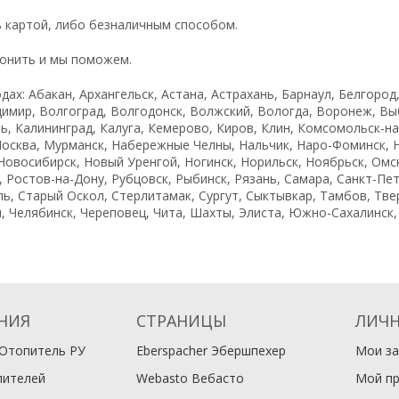
 картой, либо безналичным способом.
вонить и мы поможем.
х: Абакан, Архангельск, Астана, Астрахань, Барнаул, Белгород,
имир, Волгоград, Волгодонск, Волжский, Вологда, Воронеж, Выб
, Калининград, Калуга, Кемерово, Киров, Клин, Комсомольск-на-
Москва, Мурманск, Набережные Челны, Нальчик, Наро-Фоминск, 
овосибирск, Новый Уренгой, Ногинск, Норильск, Ноябрьск, Омск
 Ростов-на-Дону, Рубцовск, Рыбинск, Рязань, Самара, Санкт-Пет
ь, Старый Оскол, Стерлитамак, Сургут, Сыктывкар, Тамбов, Твер
, Челябинск, Череповец, Чита, Шахты, Элиста, Южно-Сахалинск, Я
НИЯ
СТРАНИЦЫ
ЛИЧН
Отопитель РУ
Eberspacher Эбершпехер
Мои за
пителей
Webasto Вебасто
Мой п