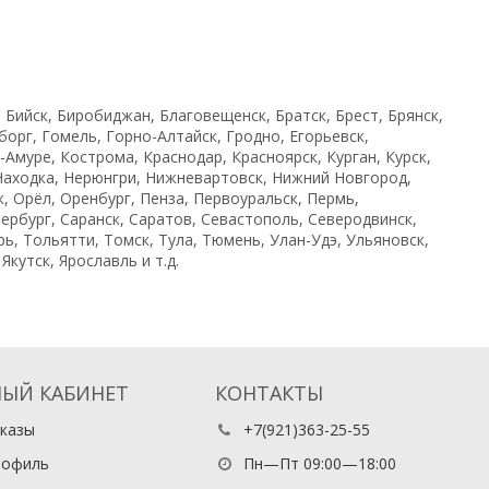
 Бийск, Биробиджан, Благовещенск, Братск, Брест, Брянск,
орг, Гомель, Горно-Алтайск, Гродно, Егорьевск,
Амуре, Кострома, Краснодар, Красноярск, Курган, Курск,
Находка, Нерюнгри, Нижневартовск, Нижний Новгород,
, Орёл, Оренбург, Пенза, Первоуральск, Пермь,
ербург, Саранск, Саратов, Севастополь, Северодвинск,
ь, Тольятти, Томск, Тула, Тюмень, Улан-Удэ, Ульяновск,
кутск, Ярославль и т.д.
ЫЙ КАБИНЕТ
КОНТАКТЫ
казы
+7(921)363-25-55
рофиль
Пн—Пт 09:00—18:00