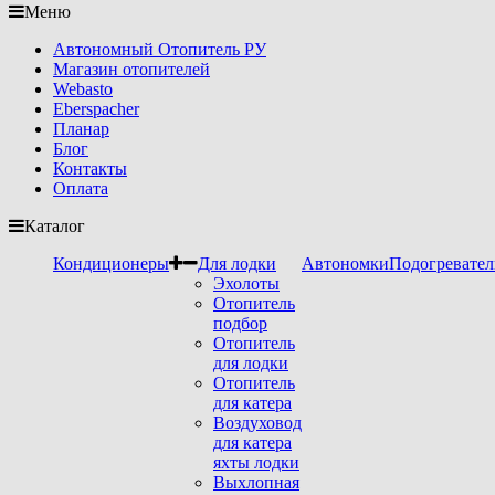
Меню
Автономный Отопитель РУ
Магазин отопителей
Webasto
Eberspacher
Планар
Блог
Контакты
Оплата
Каталог
Кондиционеры
Для лодки
Автономки
Подогревател
Эхолоты
Отопитель
подбор
Отопитель
для лодки
Отопитель
для катера
Воздуховод
для катера
яхты лодки
Выхлопная