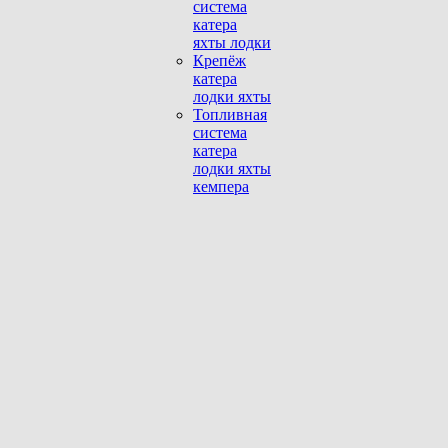
система
катера
яхты лодки
Крепёж
катера
лодки яхты
Топливная
система
катера
лодки яхты
кемпера