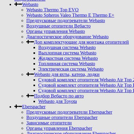
Webasto
Webasto Thermo Top EVO
Webasto Spheros Valeo Thermo E Thermo E+
Предпусковые подогреватели Webasto
Воздушные отопители Вебасто
Органы управления Webasto
Диагностическое оборудование Webasto
Доп комплектующие для монтажа отопителей
Воздушная система Webasto
Выхлопная система Webasto
Жидкостная система Webasto
Топливная система Webasto
Электрическая система Webasto
Webasto для яхты, катера, лодки
Судовой комплект отопителя Webasto Air Top 
Судовой комплект отопителя Webasto Air Top 
Судовой комплект отопителя Webasto Air Top 
Подбор Вебасто по авто
Webasto для Toyota
Eberspacher
Предпусковые подогреватели Eberspacher
Воздушные отопители Eberspacher
Зависимые отопители
Органы управления Eberspacher
Диагностическое оборудование Eberspacher