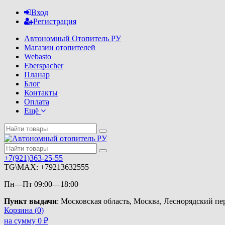
Вход
Регистрация
Автономный Отопитель РУ
Магазин отопителей
Webasto
Eberspacher
Планар
Блог
Контакты
Оплата
Ещё
+7(921)363-25-55
TG\MAX: +79213632555
Пн—Пт 09:00—18:00
Пункт выдачи
: Московская область, Москва, Леснорядский пере
Корзина (
0
)
на сумму
0
₽