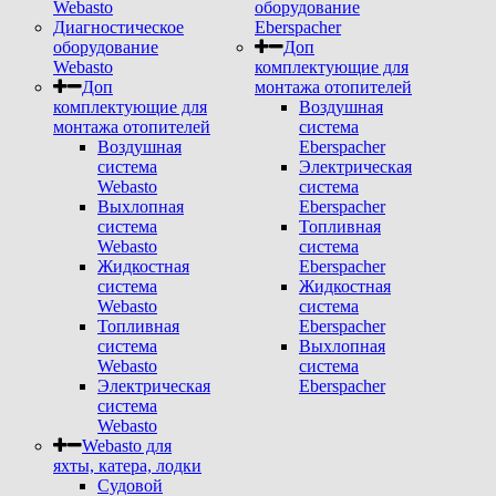
Webasto
оборудование
Диагностическое
Eberspacher
оборудование
Доп
Webasto
комплектующие для
Доп
монтажа отопителей
комплектующие для
Воздушная
монтажа отопителей
система
Воздушная
Eberspacher
система
Электрическая
Webasto
система
Выхлопная
Eberspacher
система
Топливная
Webasto
система
Жидкостная
Eberspacher
система
Жидкостная
Webasto
система
Топливная
Eberspacher
система
Выхлопная
Webasto
система
Электрическая
Eberspacher
система
Webasto
Webasto для
яхты, катера, лодки
Судовой