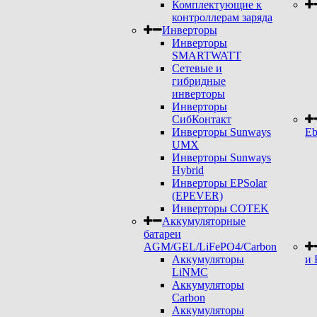
Комплектующие к
контроллерам заряда
Инверторы
Инверторы
SMARTWATT
Сетевые и
гибридные
инверторы
Инверторы
СибКонтакт
Инверторы Sunways
Eb
UMX
Инверторы Sunways
Hybrid
Инверторы EPSolar
(EPEVER)
Инверторы COTEK
Аккумуляторные
батареи
AGM/GEL/LiFePO4/Carbon
Аккумуляторы
и 
LiNMC
Аккумуляторы
Carbon
Аккумуляторы