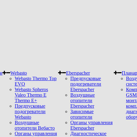
и
Webasto
Eberspacher
Плана
Webasto Thermo Top
Предпусковые
Возд
EVO
подогреватели
сист
Webasto Spheros
Eberspacher
Комп
Valeo Thermo E
Воздушные
GSM 
Thermo E+
отопители
монт
Предпусковые
Eberspacher
комп
подогреватели
Зависимые
диаг
Webasto
отопители
обор
Воздушные
Органы управления
отопители Вебасто
Eberspacher
Органы управления
Диагностическое