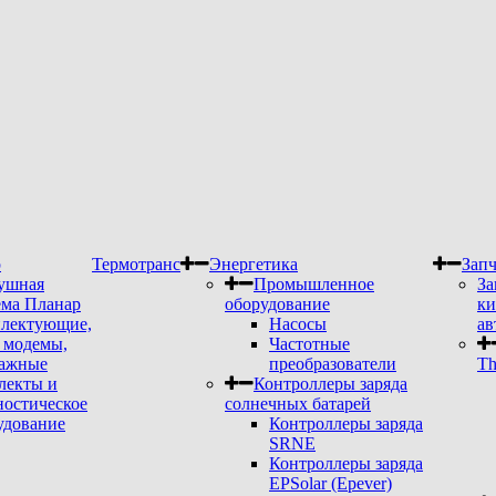
р
Термотранс
Энергетика
Запч
ушная
Промышленное
За
ема Планар
оборудование
ки
лектующие,
Насосы
ав
модемы,
Частотные
ажные
преобразователи
Th
лекты и
Контроллеры заряда
ностическое
солнечных батарей
удование
Контроллеры заряда
SRNE
Контроллеры заряда
EPSolar (Epever)