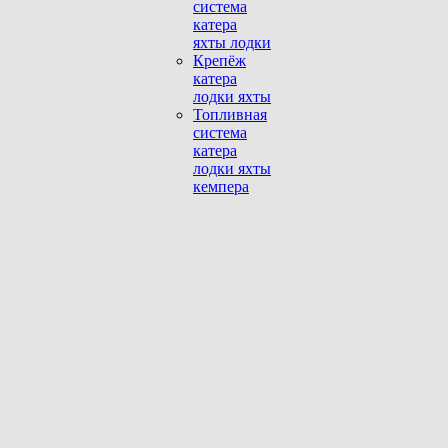
система
катера
яхты лодки
Крепёж
катера
лодки яхты
Топливная
система
катера
лодки яхты
кемпера