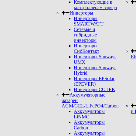
Комплектующие к
контроллерам заряда
Инверторы
Инверторы
SMARTWATT
Сетевые и
гибридные
инверторы
Инверторы
СибКонтакт
Инверторы Sunways
Eb
UMX
Инверторы Sunways
Hybrid
Инверторы EPSolar
(EPEVER)
Инверторы COTEK
Аккумуляторные
батареи
AGM/GEL/LiFePO4/Carbon
Аккумуляторы
и 
LiNMC
Аккумуляторы
Carbon
Аккумуляторы