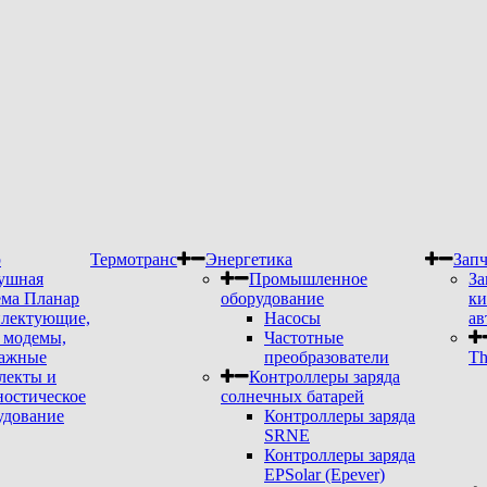
р
Термотранс
Энергетика
Запч
ушная
Промышленное
За
ема Планар
оборудование
ки
лектующие,
Насосы
ав
модемы,
Частотные
ажные
преобразователи
Th
лекты и
Контроллеры заряда
ностическое
солнечных батарей
удование
Контроллеры заряда
SRNE
Контроллеры заряда
EPSolar (Epever)