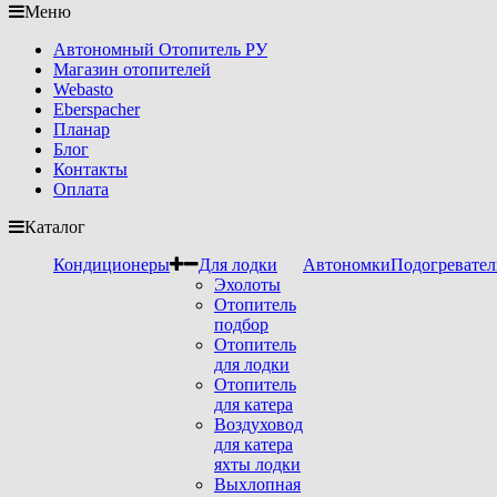
Меню
Автономный Отопитель РУ
Магазин отопителей
Webasto
Eberspacher
Планар
Блог
Контакты
Оплата
Каталог
Кондиционеры
Для лодки
Автономки
Подогревател
Эхолоты
Отопитель
подбор
Отопитель
для лодки
Отопитель
для катера
Воздуховод
для катера
яхты лодки
Выхлопная