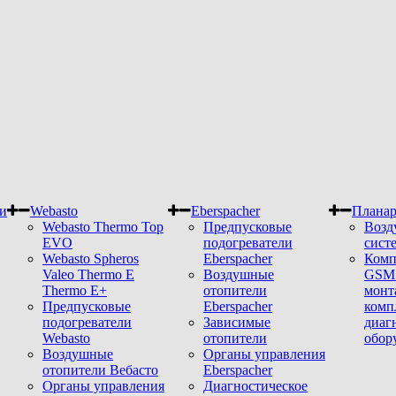
и
Webasto
Eberspacher
Плана
Webasto Thermo Top
Предпусковые
Возд
EVO
подогреватели
сист
Webasto Spheros
Eberspacher
Комп
Valeo Thermo E
Воздушные
GSM 
Thermo E+
отопители
монт
Предпусковые
Eberspacher
комп
подогреватели
Зависимые
диаг
Webasto
отопители
обор
Воздушные
Органы управления
отопители Вебасто
Eberspacher
Органы управления
Диагностическое