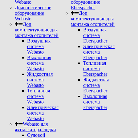
Webasto
оборудование
Диагностическое
Eberspacher
оборудование
Доп
Webasto
комплектующие для
Доп
монтажа отопителей
комплектующие для
Воздушная
монтажа отопителей
система
Воздушная
Eberspacher
система
Электрическая
Webasto
система
Выхлопная
Eberspacher
система
Топливная
Webasto
система
Жидкостная
Eberspacher
система
Жидкостная
Webasto
система
Топливная
Eberspacher
система
Выхлопная
Webasto
система
Электрическая
Eberspacher
система
Webasto
Webasto для
яхты, катера, лодки
Судовой