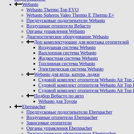
Webasto
Webasto Thermo Top EVO
Webasto Spheros Valeo Thermo E Thermo E+
Предпусковые подогреватели Webasto
Воздушные отопители Вебасто
Органы управления Webasto
Диагностическое оборудование Webasto
Доп комплектующие для монтажа отопителей
Воздушная система Webasto
Выхлопная система Webasto
Жидкостная система Webasto
Топливная система Webasto
Электрическая система Webasto
Webasto для яхты, катера, лодки
Судовой комплект отопителя Webasto Air Top 
Судовой комплект отопителя Webasto Air Top 
Судовой комплект отопителя Webasto Air Top 
Подбор Вебасто по авто
Webasto для Toyota
Eberspacher
Предпусковые подогреватели Eberspacher
Воздушные отопители Eberspacher
Зависимые отопители
Органы управления Eberspacher
Диагностическое оборудование Eberspacher