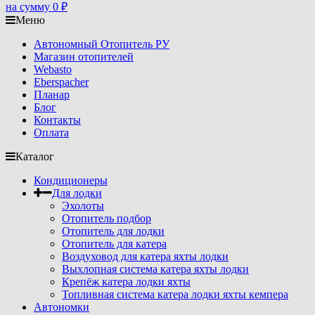
на сумму
0
₽
Меню
Автономный Отопитель РУ
Магазин отопителей
Webasto
Eberspacher
Планар
Блог
Контакты
Оплата
Каталог
Кондиционеры
Для лодки
Эхолоты
Отопитель подбор
Отопитель для лодки
Отопитель для катера
Воздуховод для катера яхты лодки
Выхлопная система катера яхты лодки
Крепёж катера лодки яхты
Топливная система катера лодки яхты кемпера
Автономки