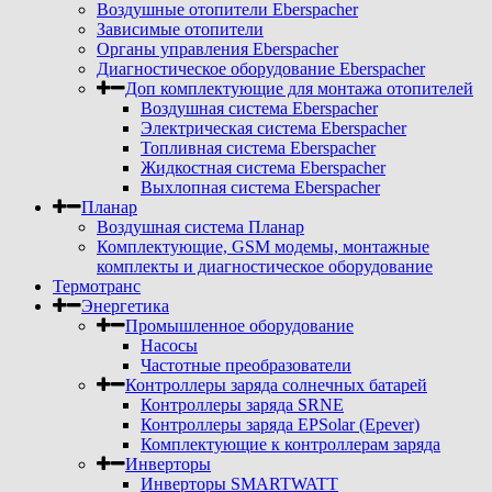
Воздушные отопители Eberspacher
Зависимые отопители
Органы управления Eberspacher
Диагностическое оборудование Eberspacher
Доп комплектующие для монтажа отопителей
Воздушная система Eberspacher
Электрическая система Eberspacher
Топливная система Eberspacher
Жидкостная система Eberspacher
Выхлопная система Eberspacher
Планар
Воздушная система Планар
Комплектующие, GSM модемы, монтажные
комплекты и диагностическое оборудование
Термотранс
Энергетика
Промышленное оборудование
Насосы
Частотные преобразователи
Контроллеры заряда солнечных батарей
Контроллеры заряда SRNE
Контроллеры заряда EPSolar (Epever)
Комплектующие к контроллерам заряда
Инверторы
Инверторы SMARTWATT