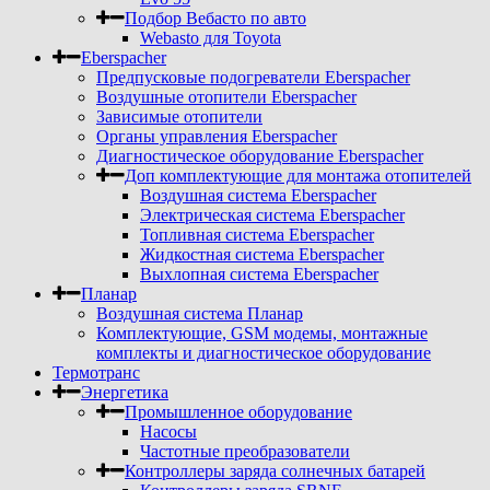
Подбор Вебасто по авто
Webasto для Toyota
Eberspacher
Предпусковые подогреватели Eberspacher
Воздушные отопители Eberspacher
Зависимые отопители
Органы управления Eberspacher
Диагностическое оборудование Eberspacher
Доп комплектующие для монтажа отопителей
Воздушная система Eberspacher
Электрическая система Eberspacher
Топливная система Eberspacher
Жидкостная система Eberspacher
Выхлопная система Eberspacher
Планар
Воздушная система Планар
Комплектующие, GSM модемы, монтажные
комплекты и диагностическое оборудование
Термотранс
Энергетика
Промышленное оборудование
Насосы
Частотные преобразователи
Контроллеры заряда солнечных батарей