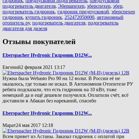
гидроник
,
предпусковой подогреватель
,
предпусковой
подогреватель двигателя
,
Эбершпехер
,
эберспехер
,
эбер
,
подогреватель гидроник
,
гидроник предпусковой
,
эберспехер
гидроник
,
купить гидроник
,
252472050000
,
автономный
отопитель ру
,
подогреватель двигателя
,
подогреватель
двигателя для дизеля
Отзывы покупателей
Eberspacher Hydronic Гидроник D12W...
Евгений
2 февраля 2021 13:17
Нужна была Webasto Pro 90 на 12 вольт. В России её не
оказалось, где только не искал. В Автономном Отопителе РУ
ребята подсказали, что есть гидроник на 10 кВт, тоже
немецкий да и ещё дешевле получился. Оплатили счёт, всё
доставили в Абакан без нареканий, спасибо
Eberspacher Hydronic Гидроник D12W...
Марат
24 мая 2017 12:18
Всем привет из Астаны. Заказал гидроник с оплатой при