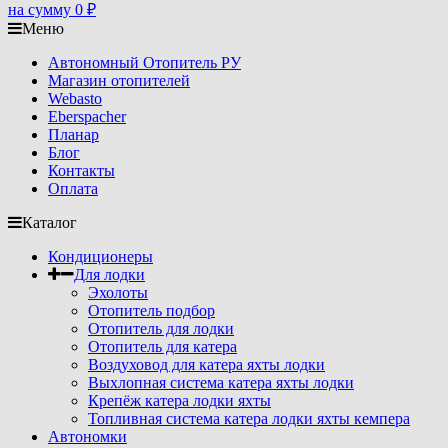
на сумму
0
₽
Меню
Автономный Отопитель РУ
Магазин отопителей
Webasto
Eberspacher
Планар
Блог
Контакты
Оплата
Каталог
Кондиционеры
Для лодки
Эхолоты
Отопитель подбор
Отопитель для лодки
Отопитель для катера
Воздуховод для катера яхты лодки
Выхлопная система катера яхты лодки
Крепёж катера лодки яхты
Топливная система катера лодки яхты кемпера
Автономки