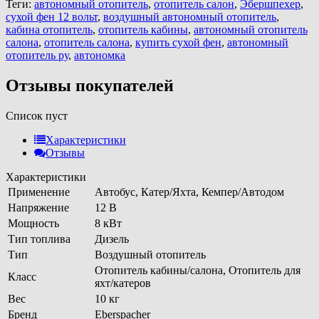
Теги:
автономный отопитель
,
отопитель салон
,
Эбершпехер
,
сухой фен 12 вольт
,
воздушный автономный отопитель
,
кабина отопитель
,
отопитель кабины
,
автономный отопитель
салона
,
отопитель салона
,
купить сухой фен
,
автономный
отопитель ру
,
автономка
Отзывы покупателей
Список пуст
Характеристики
Отзывы
Характеристики
Применение
Автобус, Катер/Яхта, Кемпер/Автодом
Напряжение
12 В
Мощность
8 кВт
Тип топлива
Дизель
Тип
Воздушный отопитель
Отопитель кабины/салона, Отопитель для
Класс
яхт/катеров
Вес
10 кг
Бренд
Eberspacher