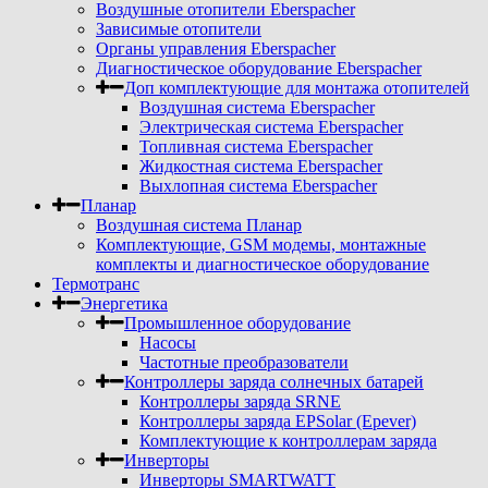
Воздушные отопители Eberspacher
Зависимые отопители
Органы управления Eberspacher
Диагностическое оборудование Eberspacher
Доп комплектующие для монтажа отопителей
Воздушная система Eberspacher
Электрическая система Eberspacher
Топливная система Eberspacher
Жидкостная система Eberspacher
Выхлопная система Eberspacher
Планар
Воздушная система Планар
Комплектующие, GSM модемы, монтажные
комплекты и диагностическое оборудование
Термотранс
Энергетика
Промышленное оборудование
Насосы
Частотные преобразователи
Контроллеры заряда солнечных батарей
Контроллеры заряда SRNE
Контроллеры заряда EPSolar (Epever)
Комплектующие к контроллерам заряда
Инверторы
Инверторы SMARTWATT