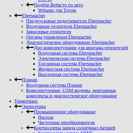
Подбор Вебасто по авто
Webasto для Toyota
Eberspacher
Предпусковые подогреватели Eberspacher
Воздушные отопители Eberspacher
Зависимые отопители
Органы управления Eberspacher
Диагностическое оборудование Eberspacher
Доп комплектующие для монтажа отопителей
Воздушная система Eberspacher
Электрическая система Eberspacher
Топливная система Eberspacher
Жидкостная система Eberspacher
Выхлопная система Eberspacher
Планар
Воздушная система Планар
Комплектующие, GSM модемы, монтажные
комплекты и диагностическое оборудование
Термотранс
Энергетика
Промышленное оборудование
Насосы
Частотные преобразователи
Контроллеры заряда солнечных батарей