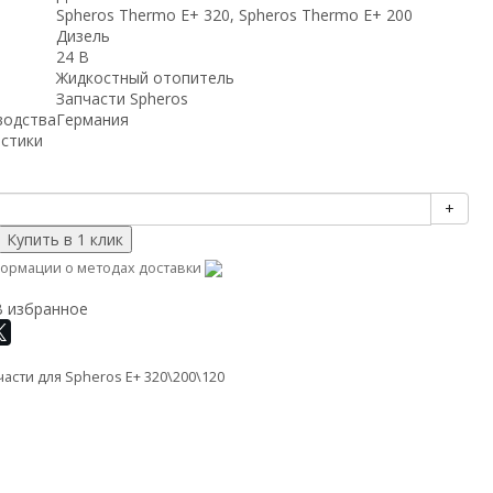
Spheros Thermo E+ 320, Spheros Thermo E+ 200
Дизель
24 В
Жидкостный отопитель
Запчасти Spheros
водства
Германия
истики
+
ормации о методах доставки
В избранное
асти для Spheros E+ 320\200\120