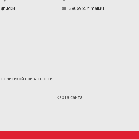
дписки
3806955@mail.ru
й
политикой приватности
.
Карта сайта