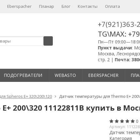
Eberspacher
Планар
Блог
Контакты
Оплата
+7(921)363-
TG\MAX: +7
Пн—Пт 09:00—18:0
Пункт выдачи
: М
Москва, Леснорядск
стр. 2 |
Почта: 380
ПОДОГРЕВАТЕЛИ
WEBASTO
EBERSPACHER
ПЛА
ля Spheros E+ 320\200\120
Датчик температуры для Thermo E+ 200\
E+ 200\320 11122811B купить в Мос
0
Артикул:
111228
Датчик темпер
Категория