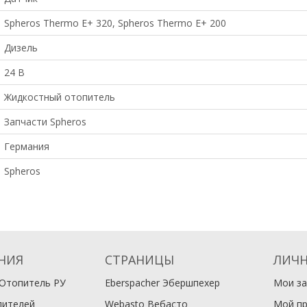
Spheros Thermo E+ 320, Spheros Thermo E+ 200
Дизель
24 В
Жидкостный отопитель
Запчасти Spheros
Германия
Spheros
НИЯ
СТРАНИЦЫ
ЛИЧН
Отопитель РУ
Eberspacher Эбершпехер
Мои за
пителей
Webasto Вебасто
Мой п