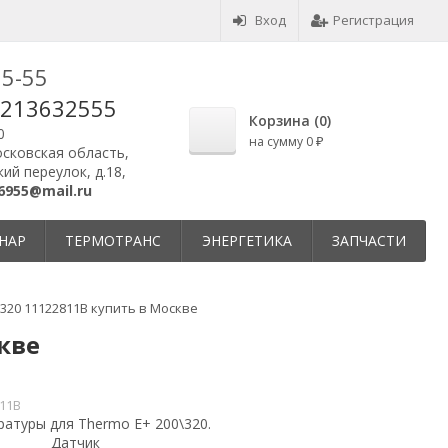
Вход
Регистрация
25-55
9213632555
Корзина (
0
)
0
на сумму
0
₽
осковская область,
ий переулок, д.18,
6955@mail.ru
НАР
ТЕРМОТРАНС
ЭНЕРГЕТИКА
ЗАПЧАСТИ
320 11122811B купить в Москве
кве
11B
атуры для Thermo E+ 200\320.
Датчик