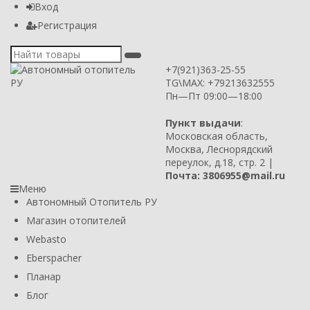
Вход
Регистрация
+7(921)363-25-55
TG\MAX: +79213632555
Пн—Пт 09:00—18:00
Пункт выдачи
:
Московская область,
Москва, Леснорядский
переулок, д.18, стр. 2 |
Почта: 3806955@mail.ru
Меню
Автономный Отопитель РУ
Магазин отопителей
Webasto
Eberspacher
Планар
Блог