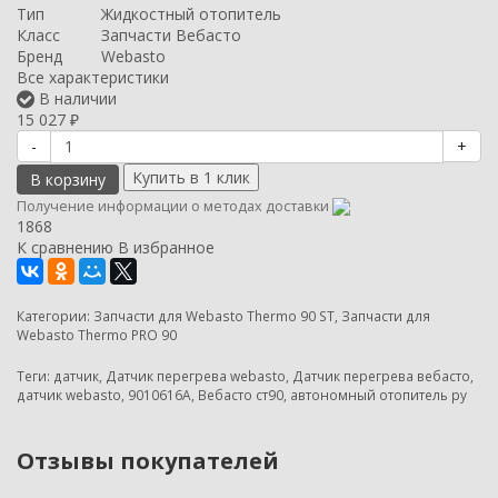
Тип
Жидкостный отопитель
Класс
Запчасти Вебасто
Бренд
Webasto
Все характеристики
В наличии
15 027
₽
-
+
В корзину
Получение информации о методах доставки
1868
К сравнению
В избранное
Категории:
Запчасти для Webasto Thermo 90 ST
,
Запчасти для
Webasto Thermo PRO 90
Теги:
датчик
,
Датчик перегрева webasto
,
Датчик перегрева вебасто
,
датчик webasto
,
9010616А
,
Вебасто ст90
,
автономный отопитель ру
Отзывы покупателей