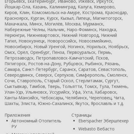
Егорьевск, Екатеринбург, Иваново, Ижевск, Иркутск,
Йошкар-Ола, Казань, Калининград, Калуга, Кемерово,
Киров, Клин, Комсомольск-на-Амуре, Кострома, Краснодар,
Красноярск, Курган, Курск, Кызыл, Липецк, Магнитогорск,
Махачкала, Минск, Могилёв, Москва, Мурманск,
Набережные Челны, Нальчик, Наро-Фоминск, Находка,
Нерюнгри, Нижневартовск, Нижний Новгород, Нижний
Тагил, Новокузнецк, Новороссийск, Новосемейкино,
Новосибирск, Новый Уренгой, Ногинск, Норильск, Ноябрьск,
Омск, Орёл, Оренбург, Пенза, Первоуральск, Пермь,
Петрозаводск, Петропавловск-Камчатский, Псков,
Пятигорск, Ростов-на-Дону, Рубцовск, Рыбинск, Рязань,
Самара, Санкт-Петербург, Саранск, Саратов, Севастополь,
Северодвинск, Северск, Серпухов, Симферополь, Смоленск,
Сочи, Ставрополь, Старый Оскол, Стерлитамак, Сургут,
Сыктывкар, Тамбов, Тверь, Тольятти, Томск, Тула, Тюмень,
Улан-Удэ, Ульяновск, Уссурийск, Уфа, Ухта, Хабаровск,
Ханты-Мансийск, Чебоксары, Челябинск, Череповец, Чита,
Шахты, Элиста, Южно-Сахалинск, Якутск, Ярославль и т.д.
Приложения
Страницы
Автономный Отопитель
Eberspacher Эбершпехер
РУ
Webasto Вебасто