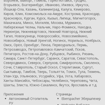
Воронеж, Выборг, Гомель, Горно-Алтайск, Гродно,
Егорьевск, Екатеринбург, Иваново, Ижевск, Иркутск,
Йошкар-Ола, Казань, Калининград, Калуга, Кемерово,
Киров, Клин, Комсомольск-на-Амуре, Кострома, Краснодар,
Красноярск, Курган, Курск, Кызыл, Липецк, Магнитогорск,
Махачкала, Минск, Могилёв, Москва, Мурманск,
Набережные Челны, Нальчик, Наро-Фоминск, Находка,
Нерюнгри, Нижневартовск, Нижний Новгород, Нижний
Тагил, Новокузнецк, Новороссийск, Новосемейкино,
Новосибирск, Новый Уренгой, Ногинск, Норильск, Ноябрьск,
Омск, Орёл, Оренбург, Пенза, Первоуральск, Пермь,
Петрозаводск, Петропавловск-Камчатский, Псков,
Пятигорск, Ростов-на-Дону, Рубцовск, Рыбинск, Рязань,
Самара, Санкт-Петербург, Саранск, Саратов, Севастополь,
Северодвинск, Северск, Серпухов, Симферополь, Смоленск,
Сочи, Ставрополь, Старый Оскол, Стерлитамак, Сургут,
Сыктывкар, Тамбов, Тверь, Тольятти, Томск, Тула, Тюмень,
Улан-Удэ, Ульяновск, Уссурийск, Уфа, Ухта, Хабаровск,
Ханты-Мансийск, Чебоксары, Челябинск, Череповец, Чита,
Шахты, Элиста, Южно-Сахалинск, Якутск, Ярославль и т.д.
Приложения
Страницы
Автономный Отопитель
Eberspacher Эбершпехер
РУ
Webasto Вебасто