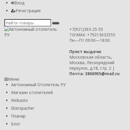
Вход
Регистрация
+7(921)363-25-55
TG\MAX: +79213632555
Пн—Пт 09:00—18:00
Пункт выдачи
:
Московская область,
Москва, Леснорядский
переулок, д.18, стр. 2 |
Почта: 3806955@mail.ru
Меню
Автономный Отопитель РУ
Магазин отопителей
Webasto
Eberspacher
Планар
Блог