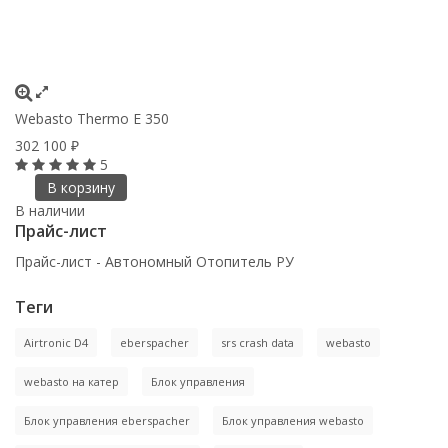
Webasto Thermo Е 350
302 100
₽
5
В корзину
В наличии
Прайс-лист
Прайс-лист - Автономный Отопитель РУ
Теги
Airtronic D4
eberspacher
srs crash data
webasto
webasto на катер
Блок управления
Блок управления eberspacher
Блок управления webasto