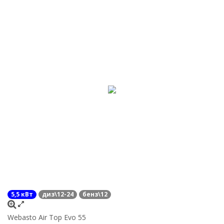
5,5 кВт
диз\12-24
бенз\12
Webasto Air Top Evo 55