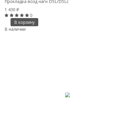
Прокладка возд нагн D5L/D5Lc
1 430
₽
0
В корзину
В наличии