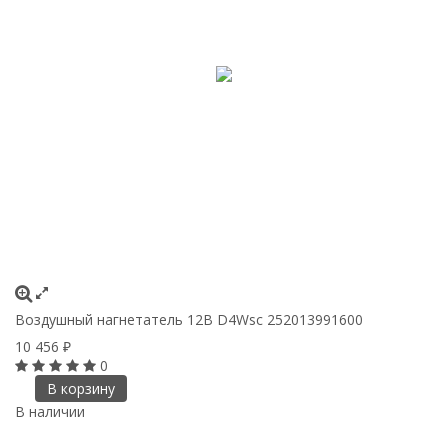
Воздушный нагнетатель 12В D4Wsc 252013991600
10 456
₽
0
В корзину
В наличии