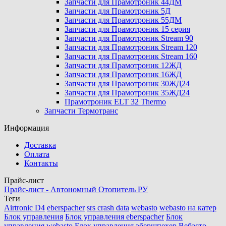
Запчасти для Прамотроник 44ДМ
Запчасти для Прамотроник 5Д
Запчасти для Прамотроник 55ДМ
Запчасти для Прамотроник 15 серия
Запчасти для Прамотроник Stream 90
Запчасти для Прамотроник Stream 120
Запчасти для Прамотроник Stream 160
Запчасти для Прамотроник 12ЖД
Запчасти для Прамотроник 16ЖД
Запчасти для Прамотроник 30ЖД24
Запчасти для Прамотроник 35ЖД24
Прамотроник ELT 32 Thermo
Запчасти Термотранс
Информация
Доставка
Оплата
Контакты
Прайс-лист
Прайс-лист - Автономный Отопитель РУ
Теги
Airtronic D4
eberspacher
srs crash data
webasto
webasto на катер
Блок управления
Блок управления eberspacher
Блок
управления webasto
Блок управления эбершпехер
Вебасто