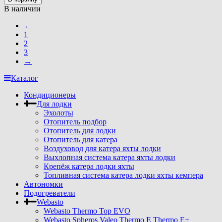
В наличии
←
1
2
3
→
Каталог
Кондиционеры
Для лодки
Эхолоты
Отопитель подбор
Отопитель для лодки
Отопитель для катера
Воздуховод для катера яхты лодки
Выхлопная система катера яхты лодки
Крепёж катера лодки яхты
Топливная система катера лодки яхты кемпера
Автономки
Подогреватели
Webasto
Webasto Thermo Top EVO
Webasto Spheros Valeo Thermo E Thermo E+