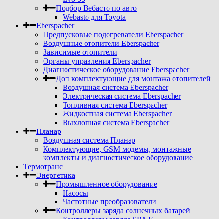
Подбор Вебасто по авто
Webasto для Toyota
Eberspacher
Предпусковые подогреватели Eberspacher
Воздушные отопители Eberspacher
Зависимые отопители
Органы управления Eberspacher
Диагностическое оборудование Eberspacher
Доп комплектующие для монтажа отопителей
Воздушная система Eberspacher
Электрическая система Eberspacher
Топливная система Eberspacher
Жидкостная система Eberspacher
Выхлопная система Eberspacher
Планар
Воздушная система Планар
Комплектующие, GSM модемы, монтажные
комплекты и диагностическое оборудование
Термотранс
Энергетика
Промышленное оборудование
Насосы
Частотные преобразователи
Контроллеры заряда солнечных батарей