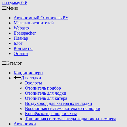
на сумму
0
₽
Меню
Автономный Отопитель РУ
Магазин отопителей
Webasto
Eberspacher
Планар
Блог
Контакты
Оплата
Каталог
Кондиционеры
Для лодки
Эхолоты
Отопитель подбор
Отопитель для лодки
Отопитель для катера
Воздуховод для катера яхты лодки
Выхлопная система катера яхты лодки
Крепёж катера лодки яхты
Топливная система катера лодки яхты кемпера
Автономки