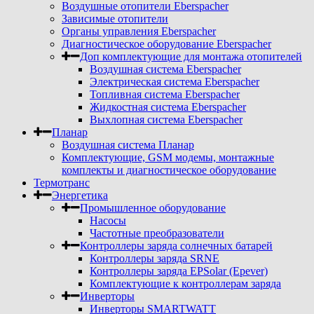
Воздушные отопители Eberspacher
Зависимые отопители
Органы управления Eberspacher
Диагностическое оборудование Eberspacher
Доп комплектующие для монтажа отопителей
Воздушная система Eberspacher
Электрическая система Eberspacher
Топливная система Eberspacher
Жидкостная система Eberspacher
Выхлопная система Eberspacher
Планар
Воздушная система Планар
Комплектующие, GSM модемы, монтажные
комплекты и диагностическое оборудование
Термотранс
Энергетика
Промышленное оборудование
Насосы
Частотные преобразователи
Контроллеры заряда солнечных батарей
Контроллеры заряда SRNE
Контроллеры заряда EPSolar (Epever)
Комплектующие к контроллерам заряда
Инверторы
Инверторы SMARTWATT