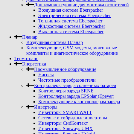
Доп комплектующие для монтажа отопителей
Воздушная система Eberspacher
Электрическая система Eberspacher
Топливная система Eberspacher
Жидкостная система Eberspacher
Выхлопная система Eberspacher
Планар
Воздушная система Планар
Комплектующие, GSM модемы, монтажные
комплекты и диагностическое оборудование
Термотранс
Энергетика
Промышленное оборудование
Насосы
Частотные преобразователи
Контроллеры заряда солнечных батарей
Контроллеры заряда SRNE
Контроллеры заряда EPSolar (Epever)
Комплектующие к контроллерам заряда
Инверторы
Инверторы SMARTWATT
Сетевые и гибридные инверторы
Инверторы СибКонтакт
Инверторы Sunways UMX
Инверторы Sunways Hybrid