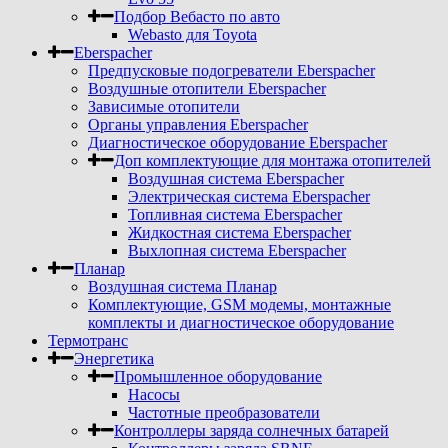
Подбор Вебасто по авто
Webasto для Toyota
Eberspacher
Предпусковые подогреватели Eberspacher
Воздушные отопители Eberspacher
Зависимые отопители
Органы управления Eberspacher
Диагностическое оборудование Eberspacher
Доп комплектующие для монтажа отопителей
Воздушная система Eberspacher
Электрическая система Eberspacher
Топливная система Eberspacher
Жидкостная система Eberspacher
Выхлопная система Eberspacher
Планар
Воздушная система Планар
Комплектующие, GSM модемы, монтажные
комплекты и диагностическое оборудование
Термотранс
Энергетика
Промышленное оборудование
Насосы
Частотные преобразователи
Контроллеры заряда солнечных батарей