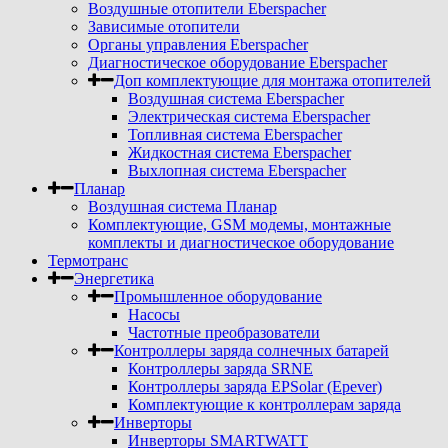
Воздушные отопители Eberspacher
Зависимые отопители
Органы управления Eberspacher
Диагностическое оборудование Eberspacher
Доп комплектующие для монтажа отопителей
Воздушная система Eberspacher
Электрическая система Eberspacher
Топливная система Eberspacher
Жидкостная система Eberspacher
Выхлопная система Eberspacher
Планар
Воздушная система Планар
Комплектующие, GSM модемы, монтажные
комплекты и диагностическое оборудование
Термотранс
Энергетика
Промышленное оборудование
Насосы
Частотные преобразователи
Контроллеры заряда солнечных батарей
Контроллеры заряда SRNE
Контроллеры заряда EPSolar (Epever)
Комплектующие к контроллерам заряда
Инверторы
Инверторы SMARTWATT