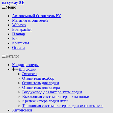
на сумму
0
₽
Меню
Автономный Отопитель РУ
Магазин отопителей
Webasto
Eberspacher
Планар
Блог
Контакты
Оплата
Каталог
Кондиционеры
Для лодки
Эхолоты
Отопитель подбор
Отопитель для лодки
Отопитель для катера
Воздуховод для катера яхты лодки
Выхлопная система катера яхты лодки
Крепёж катера лодки яхты
Топливная система катера лодки яхты кемпера
Автономки