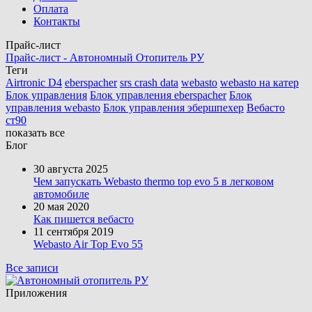
Оплата
Контакты
Прайс-лист
Прайс-лист - Автономный Отопитель РУ
Теги
Airtronic D4
eberspacher
srs crash data
webasto
webasto на катер
Блок управления
Блок управления eberspacher
Блок
управления webasto
Блок управления эбершпехер
Вебасто
ст90
показать все
Блог
30 августа 2025
Чем запускать Webasto thermo top evo 5 в легковом
автомобиле
20 мая 2020
Как пишется вебасто
11 сентября 2019
Webasto Air Top Evo 55
Все записи
Приложения