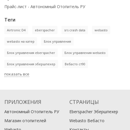
Прайс-лист - Автономный Отопитель РУ
Теги
Airtronic D4
eberspacher
srs crash data
webasto
webasto на катер
Блок управления
Блок управления eberspacher
Блок управления webasto
Блок управления эбершпехер
Вебасто ст90
показать все
ПРИЛОЖЕНИЯ
СТРАНИЦЫ
Автономный Отопитель РУ
Eberspacher Эбершпехер
Магазин отопителей
Webasto Вебасто
Webasto
Контакты