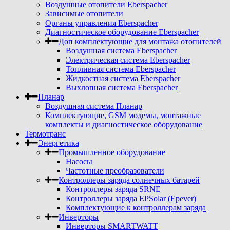
Воздушные отопители Eberspacher
Зависимые отопители
Органы управления Eberspacher
Диагностическое оборудование Eberspacher
Доп комплектующие для монтажа отопителей
Воздушная система Eberspacher
Электрическая система Eberspacher
Топливная система Eberspacher
Жидкостная система Eberspacher
Выхлопная система Eberspacher
Планар
Воздушная система Планар
Комплектующие, GSM модемы, монтажные
комплекты и диагностическое оборудование
Термотранс
Энергетика
Промышленное оборудование
Насосы
Частотные преобразователи
Контроллеры заряда солнечных батарей
Контроллеры заряда SRNE
Контроллеры заряда EPSolar (Epever)
Комплектующие к контроллерам заряда
Инверторы
Инверторы SMARTWATT