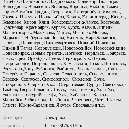
Витебск, Владивосток, Владикавказ, Владимир, Волгоград,
Волгодонск, Волжский, Вологда, Воронеж, Выборг, Гомель,
Горно-Алтайск, Гродно, Егорьевск, Екатеринбург, Иваново,
Ижевск, Иркутск, Йошкар-Ола, Казань, Калининград, Калуга,
Кемерово, Киров, Клин, Комсомольск-на-Амуре, Кострома,
Краснодар, Красноярск, Курган, Курск, Кызыл, Липецк,
Магнитогорск, Махачкала, Минск, Могилёв, Москва,
Мурманск, Набережные Челны, Нальчик, Наро-Фоминск,
Находка, Нерюнгри, Нижневартовск, Нижний Новгород,
Нижний Тагил, Новокузнецк, Новороссийск, Новосемейкино,
Новосибирск, Новый Уренгой, Ногинск, Норильск, Ноябрьск,
Омск, Орёл, Оренбург, Пенза, Первоуральск, Пермь,
Петрозаводск, Петропавловск-Камчатский, Псков, Пятигорск,
Ростов-на-Дону, Рубцовск, Рыбинск, Рязань, Самара, Санкт-
Петербург, Саранск, Саратов, Севастополь, Северодвинск,
Северск, Серпухов, Симферополь, Смоленск, Сочи,
Ставрополь, Старый Оскол, Стерлитамак, Сургут, Сыктывкар,
Тамбов, Тверь, Тольятти, Томск, Тула, Тюмень, Улан-Удэ,
Ульяновск, Уссурийск, Уфа, Ухта, Хабаровск, Ханты-
Мансийск, Чебоксары, Челябинск, Череповец, Чита, Шахты,
Элиста, Южно-Сахалинск, Якутск, Ярославль и т.д.
Категория
Электрика
Отопитель
Thermo 90/S/ST/Pro