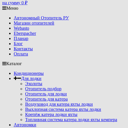
на сумму
0
₽
Меню
Автономный Отопитель РУ
Магазин отопителей
Webasto
Eberspacher
Планар
Блог
Контакты
Оплата
Каталог
Кондиционеры
Для лодки
Эхолоты
Отопитель подбор
Отопитель для лодки
Отопитель для катера
Воздуховод для катера яхты лодки
Выхлопная система катера яхты лодки
Крепёж катера лодки яхты
Топливная система катера лодки яхты кемпера
Автономки