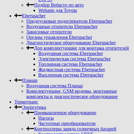
Подбор Вебасто по авто
Webasto для Toyota
Eberspacher
Предпусковые подогреватели Eberspacher
Воздушные отопители Eberspacher
Зависимые отопители
Органы управления Eberspacher
Диагностическое оборудование Eberspacher
Доп комплектующие для монтажа отопителей
Воздушная система Eberspacher
Электрическая система Eberspacher
Топливная система Eberspacher
Жидкостная система Eberspacher
Выхлопная система Eberspacher
Планар
Воздушная система Планар
Комплектующие, GSM модемы, монтажные
комплекты и диагностическое оборудование
Термотранс
Энергетика
Промышленное оборудование
Насосы
Частотные преобразователи
Контроллеры заряда солнечных батарей